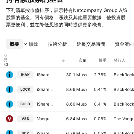
下列清單按市值排序，展示持有Netcompany Group A/S
股票的基金。附有價格、漲跌及其他重要數據，使投資股
票更便利，並在降低風險的同時提供更多機會。
概要
更多
績效
技術分析
延長交易時間
資金流向
商
品
市值
權重
發行人
iShares Cybersecurity & Tech ETF
30.1 M
2.78%
BlackRock,
IHAK
USD
iShares Digital Security UCITS ETF
8.66 M
0.41%
BlackRock,
LOCK
USD
iShares Digital Security UCITS ETF
8.66 M
0.41%
BlackRock,
SHLD
USD
Vanguard FTSE All-World ex-US Small-Cap ETF
6.84 M
0.05%
The Vangu
VSS
USD
iShares MSCI EAFE Small-Cap ETF
6.79 M
0.05%
BlackRock,
SCZ
USD