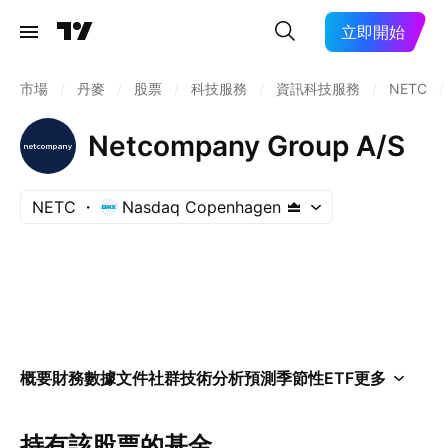
立即開始
市場
/
丹麥
/
股票
/
科技服務
/
資訊科技服務
/
NETC
/
Netcompany Group A/S
NETC
Nasdaq Copenhagen
概要
財務數據
文件
社群
技術分析
預測
季節性
ETF
更多
持有該股票的基金