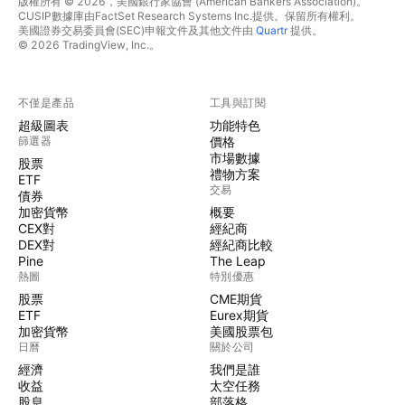
版權所有 © 2026，美國銀行家協會 (American Bankers Association)。
CUSIP數據庫由FactSet Research Systems Inc.提供。保留所有權利。
美國證券交易委員會(SEC)申報文件及其他文件由
Quartr
提供。
© 2026 TradingView, Inc.。
不僅是產品
工具與訂閱
超級圖表
功能特色
篩選器
價格
市場數據
股票
禮物方案
ETF
交易
債券
加密貨幣
概要
CEX對
經紀商
DEX對
經紀商比較
Pine
The Leap
熱圖
特別優惠
股票
CME期貨
ETF
Eurex期貨
加密貨幣
美國股票包
日曆
關於公司
經濟
我們是誰
收益
太空任務
股息
部落格