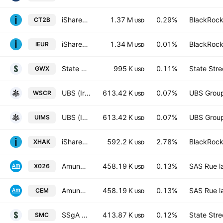
iShares Smart City Infrastructure UCITS ETF USD
1.37 M
0.29%
BlackRock,
CT2B
USD
iShares Core MSCI Europe ETF
1.34 M
0.01%
BlackRock,
IEUR
USD
State Street SPDR S&P International Small Cap ETF
995 K
0.11%
State Stre
GWX
USD
UBS (Irl) ETF plc - UBS MSCI World Small Cap Socially Responsible UCITS ETF USD
613.42 K
0.07%
UBS Grou
WSCR
USD
UBS (Irl) ETF plc - UBS MSCI World Small Cap Socially Responsible UCITS ETF Accum USD
613.42 K
0.07%
UBS Grou
UIMS
USD
iShares Cybersecurity and Tech Index ETF Trust Units
592.2 K
2.78%
BlackRock,
XHAK
USD
Amundi MSCI Europe Small Cap ESG Broad Transition UCITS ETF Dist
458.19 K
0.13%
SAS Rue l
X026
USD
Amundi MSCI Europe Small Cap ESG Broad Transition UCITS ETF EUR C
458.19 K
0.13%
SAS Rue l
CEM
USD
SSgA SPDR ETFs EUROPE II PLC - State Street SPDR MSCI Europe Small Cap UCITS ETF
413.87 K
0.12%
State Stre
SMC
USD