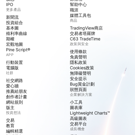
IPO
幫助中心
更多產品
職涯
媒體工具包
新聞流
商品
投資組合
基本圖
TradingView商店
殖利率曲線
交易者塔羅牌
期權
C63 TradeTime
宏觀地圖
政策與安全
Pine Script®
使用條款
APP
免責聲明
行動裝置
隱私政策
電腦版
Cookies政策
社群
無障礙聲明
安全提示
社交網路
Bug賞金計劃
愛心牆
狀態頁面
推薦給朋友
企業解決方案
創作者計畫
網站規則
小工具
版主
圖表庫
投資想法
Lightweight Charts™
高級圖表
交易
交易平台
教育
成長機會
編輯精選