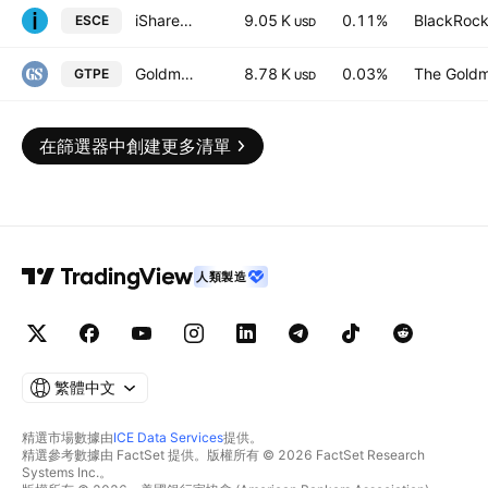
iShares III PLC - iShares MSCI Europe Small Cap UCITS ETF Accum- EUR
9.05 K
0.11%
BlackRock,
ESCE
USD
Goldman Sachs MSCI World Private Equity Return Tracker ETF
8.78 K
0.03%
The Goldm
GTPE
USD
在篩選器中創建更多清單
人類製造
繁體中文
精選市場數據由
ICE Data Services
提供。
精選參考數據由 FactSet 提供。版權所有 © 2026 FactSet Research
Systems Inc.。