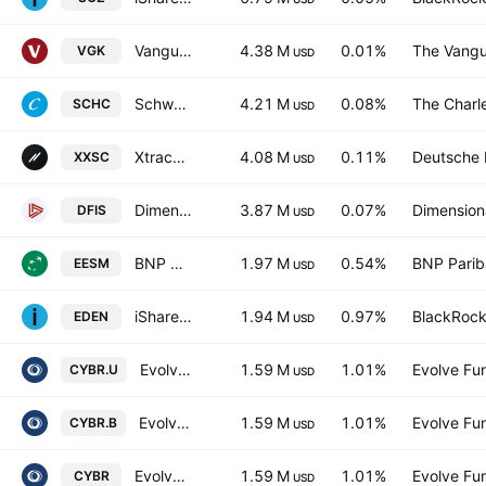
Vanguard FTSE Europe ETF
4.38 M
0.01%
The Vangu
VGK
USD
Schwab International Small-Cap Equity ETF
4.21 M
0.08%
The Charl
SCHC
USD
Xtrackers MSCI Europe Small Cap UCITS ETF Capitalisation 1C
4.08 M
0.11%
Deutsche
XXSC
USD
Dimensional International Small Cap ETF
3.87 M
0.07%
Dimensiona
DFIS
USD
BNP MSCI Europe Small Caps SRI S-Series PAB 5% Capped
1.97 M
0.54%
BNP Parib
EESM
USD
iShares MSCI Denmark ETF
1.94 M
0.97%
BlackRock,
EDEN
USD
Evolve Cyber Security Index Fund
1.59 M
1.01%
Evolve Fun
CYBR.U
USD
Evolve Cyber Security Index Fund
1.59 M
1.01%
Evolve Fun
CYBR.B
USD
Evolve Cyber Security Index Fund
1.59 M
1.01%
Evolve Fun
CYBR
USD