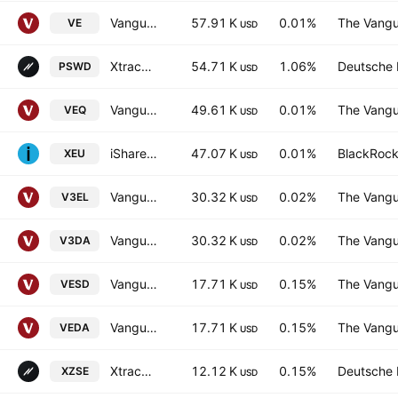
Vanguard FTSE Developed Europe All Cap Index ETF
57.91 K
0.01%
The Vangu
VE
USD
Xtrackers Cybersecurity Select Equity ETF
54.71 K
1.06%
Deutsche
PSWD
USD
Vanguard FTSE Europe Shares ETF
49.61 K
0.01%
The Vangu
VEQ
USD
iShares MSCI Europe IMI Index ETF
47.07 K
0.01%
BlackRock,
XEU
USD
Vanguard ESG Developed Europe All Cap UCITS ETF -EUR
30.32 K
0.02%
The Vangu
V3EL
USD
Vanguard ESG Developed Europe All Cap UCITS ETF AccumEUR
30.32 K
0.02%
The Vangu
V3DA
USD
Vanguard Funds PLC - FTSE Developed Europe Small Cap UCITS ETF EUR
17.71 K
0.15%
The Vangu
VESD
USD
Vanguard Funds PLC - Vanguard FTSE Developed Europe Small Cap UCITS ETF AccumEUR
17.71 K
0.15%
The Vangu
VEDA
USD
Xtrackers MSCI Europe Small Cap ESG UCITS ETF Accum Shs -1C- EUR
12.12 K
0.15%
Deutsche
XZSE
USD