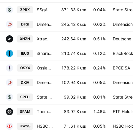
SSgA SPDR ETFs Europe II PLC - State Street SPDR MSCI Europe Small Cap Value Weighted UCITS ETF Accum Ptg EUR
371.33 K
0.04%
State Stre
ZPRX
USD
Dimensional International Sustainability Core 1 ETF
245.42 K
0.02%
Dimensiona
DFSI
USD
Xtrackers Nordic Net Zero Pathway Paris Aligned UCITS ETF
242.64 K
0.51%
Deutsche
XNZN
USD
iShares MSCI Europe Small-Cap ETF
210.74 K
0.12%
BlackRock,
IEUS
USD
Ossiam EUROPE ESG MACHINE LEARNING
178.22 K
0.24%
BPCE SA
OSX4
USD
Dimensional International Vector Equity ETF
102.94 K
0.05%
Dimensiona
DXIV
USD
State Street SPDR Portfolio Europe ETF
99.02 K
0.01%
State Stre
SPEU
USD
Themes Cybersecurity ETF
83.92 K
1.46%
ETP Holdi
SPAM
USD
HSBC ETFs PLC - HSBC MSCI World Small Cap Screened UCITS ETF Accum USD
71.61 K
0.05%
HSBC Hold
HWSS
USD