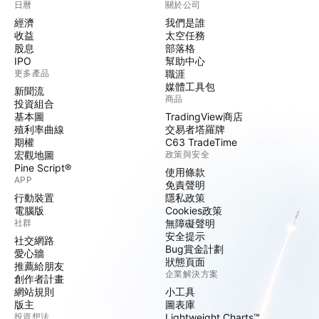
日曆
關於公司
經濟
我們是誰
收益
太空任務
股息
部落格
IPO
幫助中心
更多產品
職涯
媒體工具包
新聞流
商品
投資組合
基本圖
TradingView商店
殖利率曲線
交易者塔羅牌
期權
C63 TradeTime
宏觀地圖
政策與安全
Pine Script®
使用條款
APP
免責聲明
行動裝置
隱私政策
電腦版
Cookies政策
社群
無障礙聲明
安全提示
社交網路
Bug賞金計劃
愛心牆
狀態頁面
推薦給朋友
企業解決方案
創作者計畫
網站規則
小工具
版主
圖表庫
投資想法
Lightweight Charts™