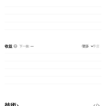
收益
年度
更多
季度
下一個
:
—
技術