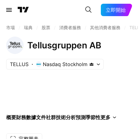
立即開始
市場
/
瑞典
/
股票
/
消費者服務
/
其他消費者服務
/
TEL
Tellusgruppen AB
TELLUS
Nasdaq Stockholm
概要
財務數據
文件
社群
技術分析
預測
季節性
更多
完整圖表