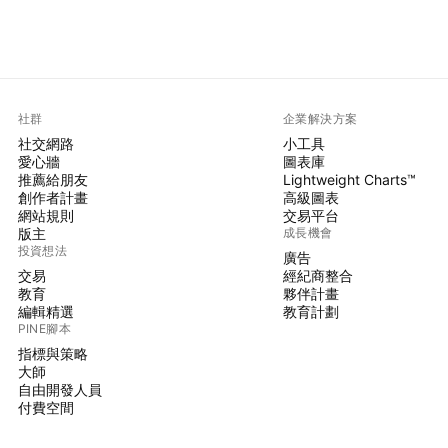
社群
企業解決方案
社交網路
小工具
愛心牆
圖表庫
推薦給朋友
Lightweight Charts™
創作者計畫
高級圖表
網站規則
交易平台
版主
成長機會
投資想法
廣告
交易
經紀商整合
教育
夥伴計畫
編輯精選
教育計劃
PINE腳本
指標與策略
大師
自由開發人員
付費空間