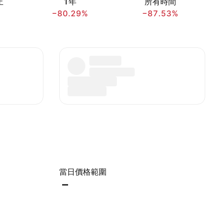
止
1年
所有時間
−80.29%
−87.53%
當日價格範圍
–