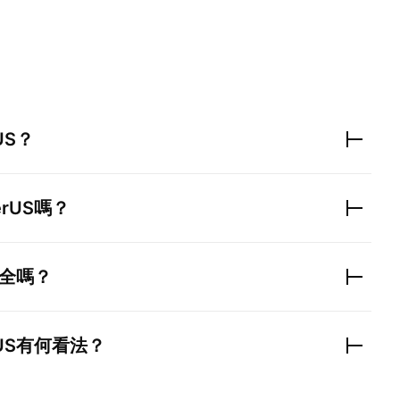
US
？
erUS
嗎？
全嗎？
US
有何看法？