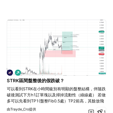
看
多
STRK區間盤整後的假跌破？
可以看到STRK在小時間級別有明顯的盤整結構，伴隨跌
破後測試下方h1訂單塊以及掃掉流動性（綠線處） 若做
多可以先看到TP1(盤整Fib0.5處）TP2前高，其餘放飛
前低止損
由Trayde_Cro提供
1