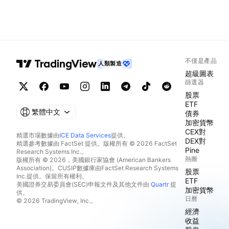
不僅是產品
人類製造
超級圖表
篩選器
股票
ETF
繁體中文
債券
加密貨幣
CEX對
精選市場數據由
ICE Data Services
提供。
DEX對
精選參考數據由 FactSet 提供。版權所有 © 2026 FactSet
Pine
Research Systems Inc.。
熱圖
版權所有 © 2026，美國銀行家協會 (American Bankers
Association)。CUSIP數據庫由FactSet Research Systems
股票
Inc.提供。保留所有權利。
ETF
美國證券交易委員會(SEC)申報文件及其他文件由
Quartr
提
加密貨幣
供。
日曆
© 2026 TradingView, Inc.。
經濟
收益