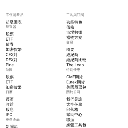
不僅是產品
工具與訂閱
超級圖表
功能特色
篩選器
價格
市場數據
股票
禮物方案
ETF
交易
債券
加密貨幣
概要
CEX對
經紀商
DEX對
經紀商比較
Pine
The Leap
熱圖
特別優惠
股票
CME期貨
ETF
Eurex期貨
加密貨幣
美國股票包
日曆
關於公司
經濟
我們是誰
收益
太空任務
股息
部落格
IPO
幫助中心
更多產品
職涯
媒體工具包
新聞流