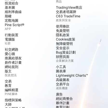
商品
投資組合
基本圖
TradingView商店
殖利率曲線
交易者塔羅牌
期權
C63 TradeTime
宏觀地圖
政策與安全
Pine Script®
使用條款
APP
免責聲明
行動裝置
隱私政策
電腦版
Cookies政策
社群
無障礙聲明
安全提示
社交網路
Bug賞金計劃
愛心牆
狀態頁面
推薦給朋友
企業解決方案
創作者計畫
網站規則
小工具
版主
圖表庫
投資想法
Lightweight Charts™
高級圖表
交易
交易平台
教育
成長機會
編輯精選
PINE腳本
廣告
經紀商整合
指標與策略
夥伴計畫
大師
教育計劃