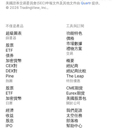
美國證券交易委員會(SEC)申報文件及其他文件由
Quartr
提供。
© 2026 TradingView, Inc.。
不僅是產品
工具與訂閱
超級圖表
功能特色
篩選器
價格
市場數據
股票
禮物方案
ETF
交易
債券
加密貨幣
概要
CEX對
經紀商
DEX對
經紀商比較
Pine
The Leap
熱圖
特別優惠
股票
CME期貨
ETF
Eurex期貨
加密貨幣
美國股票包
日曆
關於公司
經濟
我們是誰
收益
太空任務
股息
部落格
IPO
幫助中心