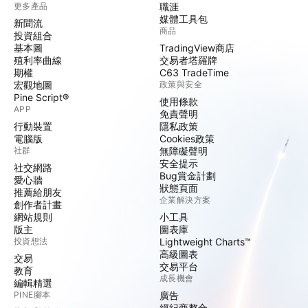
更多產品
職涯
媒體工具包
新聞流
商品
投資組合
基本圖
TradingView商店
殖利率曲線
交易者塔羅牌
期權
C63 TradeTime
宏觀地圖
政策與安全
Pine Script®
使用條款
APP
免責聲明
行動裝置
隱私政策
電腦版
Cookies政策
社群
無障礙聲明
安全提示
社交網路
Bug賞金計劃
愛心牆
狀態頁面
推薦給朋友
企業解決方案
創作者計畫
網站規則
小工具
版主
圖表庫
投資想法
Lightweight Charts™
高級圖表
交易
交易平台
教育
成長機會
編輯精選
PINE腳本
廣告
經紀商整合