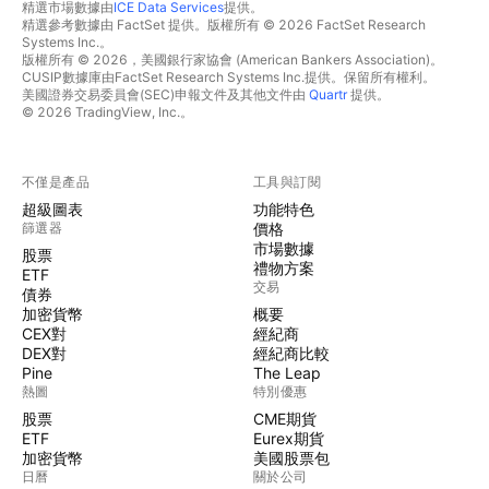
精選市場數據由
ICE Data Services
提供。
精選參考數據由 FactSet 提供。版權所有 © 2026 FactSet Research
Systems Inc.。
版權所有 © 2026，美國銀行家協會 (American Bankers Association)。
CUSIP數據庫由FactSet Research Systems Inc.提供。保留所有權利。
美國證券交易委員會(SEC)申報文件及其他文件由
Quartr
提供。
© 2026 TradingView, Inc.。
不僅是產品
工具與訂閱
超級圖表
功能特色
篩選器
價格
市場數據
股票
禮物方案
ETF
交易
債券
加密貨幣
概要
CEX對
經紀商
DEX對
經紀商比較
Pine
The Leap
熱圖
特別優惠
股票
CME期貨
ETF
Eurex期貨
加密貨幣
美國股票包
日曆
關於公司