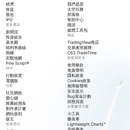
經濟
我們是誰
收益
太空任務
股息
部落格
IPO
幫助中心
更多產品
職涯
媒體工具包
新聞流
商品
投資組合
基本圖
TradingView商店
殖利率曲線
交易者塔羅牌
期權
C63 TradeTime
宏觀地圖
政策與安全
Pine Script®
使用條款
APP
免責聲明
行動裝置
隱私政策
電腦版
Cookies政策
社群
無障礙聲明
安全提示
社交網路
Bug賞金計劃
愛心牆
狀態頁面
推薦給朋友
企業解決方案
創作者計畫
網站規則
小工具
版主
圖表庫
投資想法
Lightweight Charts™
高級圖表