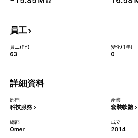
‪−15.85 M‬
‪16.58 M
ILS
員工
員工(FY)
變化(1年)
63
0
詳細資料
部門
產業
科技服務
套裝軟體
總部
成立
Omer
2014