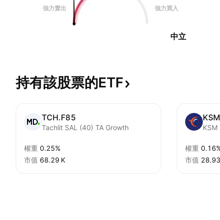
強力賣出
強力買入
中立
持有該股票的ETF
TCH.F85
KSM
Tachlit SAL (40) TA Growth
權重
0.25%
權重
0.16
市值
‪68.29 K‬
市值
‪28.93