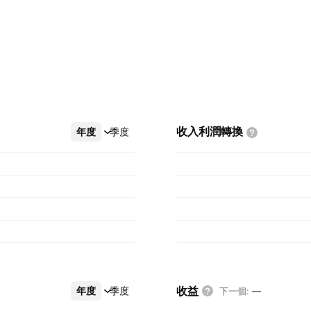
收入利潤轉換
年度
更多
季度
收益
年度
更多
季度
下一個
:
—