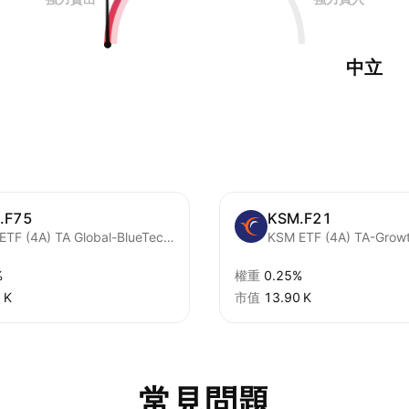
中立
.F75
KSM.F21
KSM ETF (4A) TA Global-BlueTech Units
KSM ETF (4A) TA-Grow
%
權重
0.25%
 K‬
市值
‪13.90 K‬
常見問題