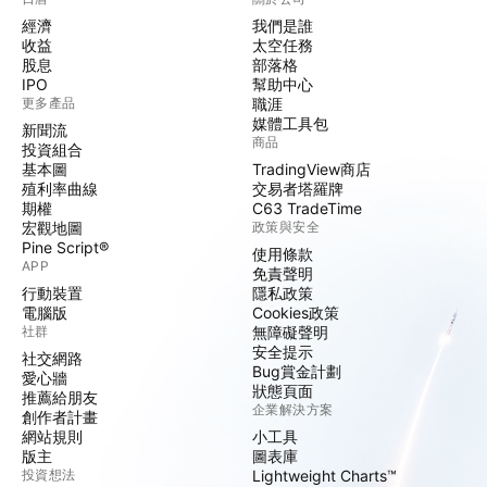
經濟
我們是誰
收益
太空任務
股息
部落格
IPO
幫助中心
更多產品
職涯
媒體工具包
新聞流
商品
投資組合
基本圖
TradingView商店
殖利率曲線
交易者塔羅牌
期權
C63 TradeTime
宏觀地圖
政策與安全
Pine Script®
使用條款
APP
免責聲明
行動裝置
隱私政策
電腦版
Cookies政策
社群
無障礙聲明
安全提示
社交網路
Bug賞金計劃
愛心牆
狀態頁面
推薦給朋友
企業解決方案
創作者計畫
網站規則
小工具
版主
圖表庫
投資想法
Lightweight Charts™