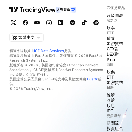
不僅是產品
人類製造
超級圖表
篩選器
股票
ETF
繁體中文
債券
加密貨幣
CEX對
精選市場數據由
ICE Data Services
提供。
DEX對
精選參考數據由 FactSet 提供。版權所有 © 2026 FactSet
Pine
Research Systems Inc.。
熱圖
版權所有 © 2026，美國銀行家協會 (American Bankers
Association)。CUSIP數據庫由FactSet Research Systems
股票
Inc.提供。保留所有權利。
ETF
美國證券交易委員會(SEC)申報文件及其他文件由
Quartr
提
加密貨幣
供。
日曆
© 2026 TradingView, Inc.。
經濟
收益
股息
IPO
更多產品
新聞流
投資組合