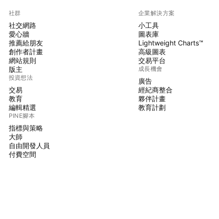
社群
企業解決方案
社交網路
小工具
愛心牆
圖表庫
推薦給朋友
Lightweight Charts™
創作者計畫
高級圖表
網站規則
交易平台
版主
成長機會
投資想法
廣告
交易
經紀商整合
教育
夥伴計畫
編輯精選
教育計劃
PINE腳本
指標與策略
大師
自由開發人員
付費空間