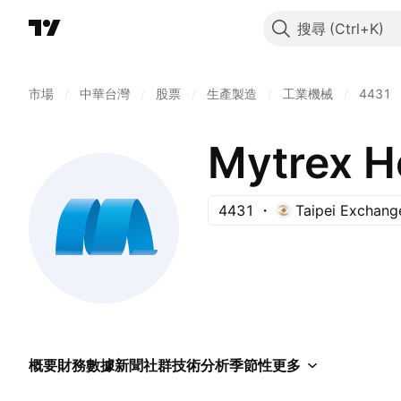
搜尋
市場
/
中華台灣
/
股票
/
生產製造
/
工業機械
/
4431
Mytrex He
4431
Taipei Exchang
概要
財務數據
新聞
社群
技術分析
季節性
更多