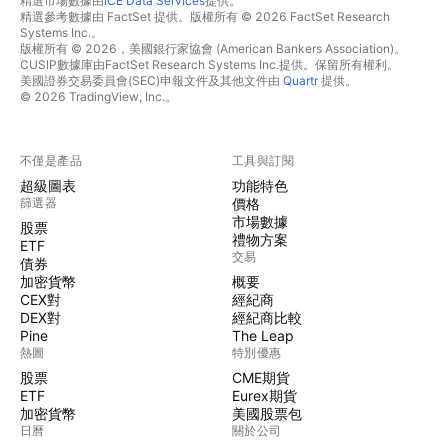
精選市場數據由
ICE Data Services
提供。
精選參考數據由 FactSet 提供。版權所有 © 2026 FactSet Research
Systems Inc.。
版權所有 © 2026，美國銀行家協會 (American Bankers Association)。
CUSIP數據庫由FactSet Research Systems Inc.提供。保留所有權利。
美國證券交易委員會(SEC)申報文件及其他文件由
Quartr
提供。
© 2026 TradingView, Inc.。
不僅是產品
工具與訂閱
超級圖表
功能特色
篩選器
價格
市場數據
股票
禮物方案
ETF
交易
債券
加密貨幣
概要
CEX對
經紀商
DEX對
經紀商比較
Pine
The Leap
熱圖
特別優惠
股票
CME期貨
ETF
Eurex期貨
加密貨幣
美國股票包
日曆
關於公司