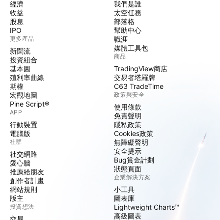
經濟
我們是誰
收益
太空任務
股息
部落格
IPO
幫助中心
更多產品
職涯
媒體工具包
新聞流
商品
投資組合
基本圖
TradingView商店
殖利率曲線
交易者塔羅牌
期權
C63 TradeTime
宏觀地圖
政策與安全
Pine Script®
使用條款
APP
免責聲明
行動裝置
隱私政策
電腦版
Cookies政策
社群
無障礙聲明
安全提示
社交網路
Bug賞金計劃
愛心牆
狀態頁面
推薦給朋友
企業解決方案
創作者計畫
網站規則
小工具
版主
圖表庫
投資想法
Lightweight Charts™
高級圖表
交易