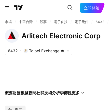
立即開始
市場
/
中華台灣
/
股票
/
電子科技
/
電子元件
/
6432
/
Arlitech Electronic Corp
6432
Taipei Exchange
概要
財務數據
新聞
社群
技術分析
季節性
更多
返回