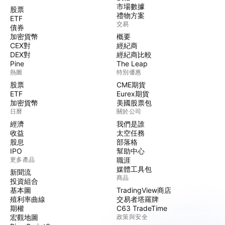
市場數據
股票
禮物方案
ETF
交易
債券
加密貨幣
概要
CEX對
經紀商
DEX對
經紀商比較
Pine
The Leap
熱圖
特別優惠
股票
CME期貨
ETF
Eurex期貨
加密貨幣
美國股票包
日曆
關於公司
經濟
我們是誰
收益
太空任務
股息
部落格
IPO
幫助中心
更多產品
職涯
媒體工具包
新聞流
商品
投資組合
基本圖
TradingView商店
殖利率曲線
交易者塔羅牌
期權
C63 TradeTime
宏觀地圖
政策與安全