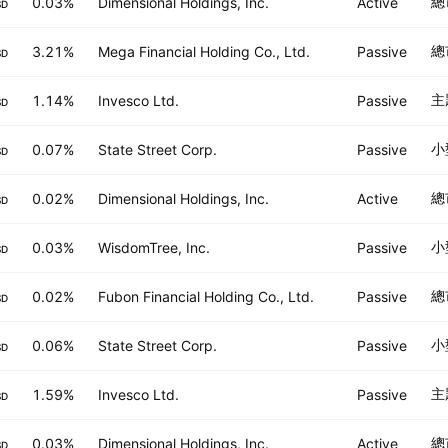
總
0.03%
Dimensional Holdings, Inc.
Active
SD
總
3.21%
Mega Financial Holding Co., Ltd.
Passive
SD
主
1.14%
Invesco Ltd.
Passive
SD
小
0.07%
State Street Corp.
Passive
SD
總
0.02%
Dimensional Holdings, Inc.
Active
SD
小
0.03%
WisdomTree, Inc.
Passive
SD
總
0.02%
Fubon Financial Holding Co., Ltd.
Passive
SD
小
0.06%
State Street Corp.
Passive
SD
主
1.59%
Invesco Ltd.
Passive
SD
總
0.03%
Dimensional Holdings, Inc.
Active
SD