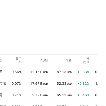
相
費用
漲
點
AUM
價格
對
率
跌 %
成
交
量
題
0.56%
12.16 B
187.13
+0.83%
0.70
USD
USD
市場
0.07%
17.67 B
52.33
+0.82%
1.22
USD
USD
題
0.71%
2.79 B
65.13
+0.46%
0.33
USD
USD