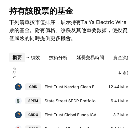
持有該股票的基金
下列清單按市值排序，展示持有Ta Ya Electric Wire & C
票的基金。附有價格、漲跌及其他重要數據，使投資
低風險的同時提供更多機會。
概要
更多
績效
技術分析
延長交易時間
資金流
商
品
市
First Trust Nasdaq Clean Edge Smart GRID Infrastructure Index
12.44 M
GRID
U
State Street SPDR Portfolio Emerging Markets ETF
6.41 M
SPEM
U
First Trust Global Funds ICAV - First Trust Nasdaq Clean Edge Smart Grid Infrastructure UCITS ETF Accum A USD
3.2 M
GRDU
U