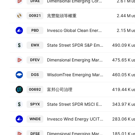
Dimensional Emerging Core Equity Market ETF
2.61 M
DFAE
U
兆豐龍頭等權重
2.44 M
00921
U
Invesco Global Clean Energy ETF
2.15 M
PBD
U
State Street SPDR S&P Emerging Markets Small Cap ETF
490.09 K
EWX
U
Dimensional Emerging Markets Value ETF
475.65 K
DFEV
U
WisdomTree Emerging Markets SmallCap Dividend Fund
460.05 K
DGS
U
富邦公司治理
419.44 K
00692
U
State Street SPDR MSCI Emerging Markets Small Cap UCITS ETF Accum USD
343.97 K
SPYX
U
Invesco Wind Energy UCITS ETF AccumUSD
283.06 K
WNDE
U
Dimensional Emerging Markets Sustainability Core 1 ETF
185.01 K
DFSE
U