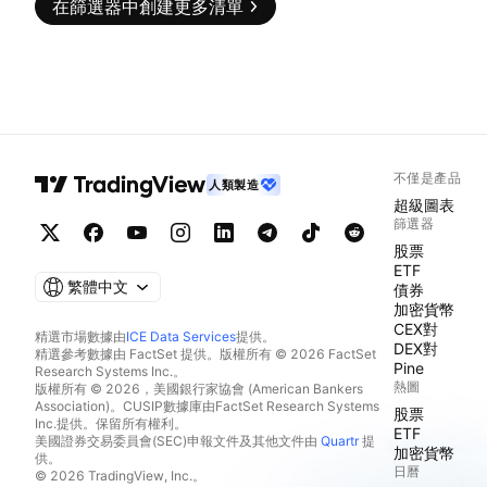
在篩選器中創建更多清單
不僅是產品
人類製造
超級圖表
篩選器
股票
ETF
繁體中文
債券
加密貨幣
CEX對
精選市場數據由
ICE Data Services
提供。
DEX對
精選參考數據由 FactSet 提供。版權所有 © 2026 FactSet
Pine
Research Systems Inc.。
熱圖
版權所有 © 2026，美國銀行家協會 (American Bankers
Association)。CUSIP數據庫由FactSet Research Systems
股票
Inc.提供。保留所有權利。
ETF
美國證券交易委員會(SEC)申報文件及其他文件由
Quartr
提
加密貨幣
供。
日曆
© 2026 TradingView, Inc.。