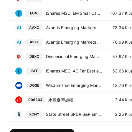
iShares MSCI EM Small Cap UCITS ETF
167.37 K
EUNI
U
Avantis Emerging Markets ex-China Equity ETF
78.34 K
AVXC
U
Avantis Emerging Markets Small Cap Equity ETF
76.99 K
AVEE
U
Dimensional Emerging Markets ex China Core Equity ETF
57.97 K
DEXC
U
iShares MSCI AC Far East ex-Japan SmallCap UCITS ETF USD
53.66 K
ISFE
U
WisdomTree Emerging Markets SmallCap Dividend UCITS ETF
13.76 K
DGSE
U
永豐臺灣加權
3.44 K
006204
U
State Street SPDR S&P Emerging Markets ex-China ETF
2.25 K
XCNY
U