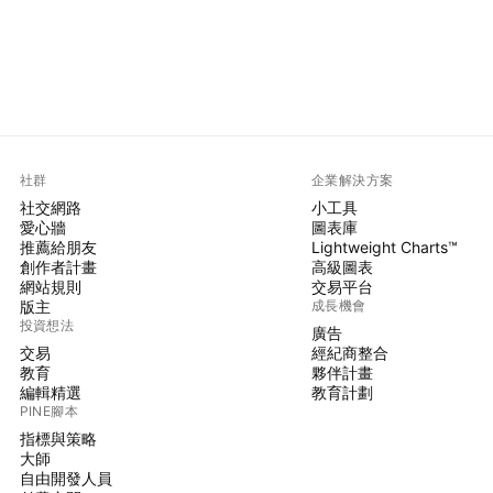
社群
企業解決方案
社交網路
小工具
愛心牆
圖表庫
推薦給朋友
Lightweight Charts™
創作者計畫
高級圖表
網站規則
交易平台
版主
成長機會
投資想法
廣告
交易
經紀商整合
教育
夥伴計畫
編輯精選
教育計劃
PINE腳本
指標與策略
大師
自由開發人員