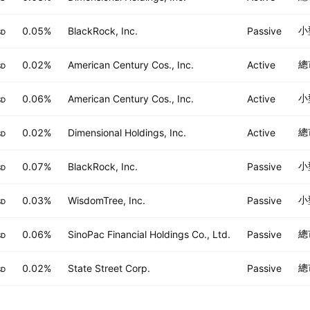
小
0.05%
BlackRock, Inc.
Passive
SD
總
0.02%
American Century Cos., Inc.
Active
SD
小
0.06%
American Century Cos., Inc.
Active
SD
總
0.02%
Dimensional Holdings, Inc.
Active
SD
小
0.07%
BlackRock, Inc.
Passive
SD
小
0.03%
WisdomTree, Inc.
Passive
SD
總
0.06%
SinoPac Financial Holdings Co., Ltd.
Passive
SD
總
0.02%
State Street Corp.
Passive
SD