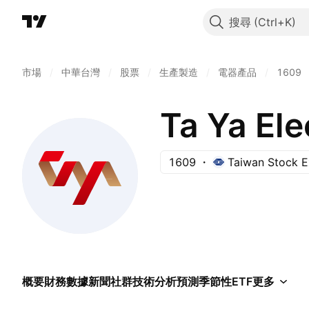
搜尋
市場
/
中華台灣
/
股票
/
生產製造
/
電器產品
/
1609
Ta Ya Ele
1609
Taiwan Stock 
概要
財務數據
新聞
社群
技術分析
預測
季節性
ETF
更多