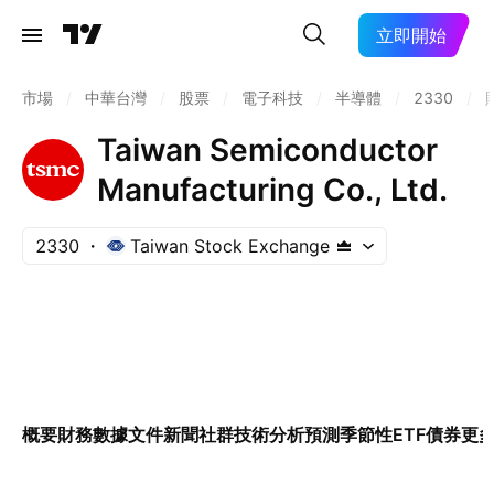
立即開始
市場
/
中華台灣
/
股票
/
電子科技
/
半導體
/
2330
/
Taiwan Semiconductor
Manufacturing Co., Ltd.
2330
Taiwan Stock Exchange
概要
財務數據
文件
新聞
社群
技術分析
預測
季節性
ETF
債券
更