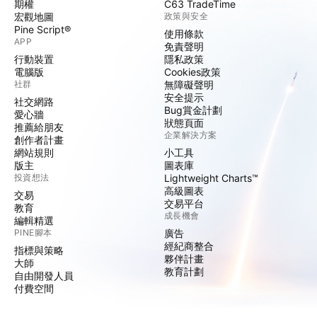
期權
C63 TradeTime
宏觀地圖
政策與安全
Pine Script®
使用條款
APP
免責聲明
行動裝置
隱私政策
電腦版
Cookies政策
社群
無障礙聲明
安全提示
社交網路
Bug賞金計劃
愛心牆
狀態頁面
推薦給朋友
企業解決方案
創作者計畫
網站規則
小工具
版主
圖表庫
投資想法
Lightweight Charts™
高級圖表
交易
交易平台
教育
成長機會
編輯精選
PINE腳本
廣告
經紀商整合
指標與策略
夥伴計畫
大師
教育計劃
自由開發人員
付費空間