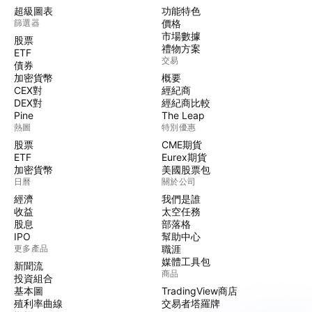
超級圖表
功能特色
篩選器
價格
市場數據
股票
禮物方案
ETF
交易
債券
加密貨幣
概要
CEX對
經紀商
DEX對
經紀商比較
Pine
The Leap
熱圖
特別優惠
股票
CME期貨
ETF
Eurex期貨
加密貨幣
美國股票包
日曆
關於公司
經濟
我們是誰
收益
太空任務
股息
部落格
IPO
幫助中心
更多產品
職涯
媒體工具包
新聞流
商品
投資組合
基本圖
TradingView商店
殖利率曲線
交易者塔羅牌