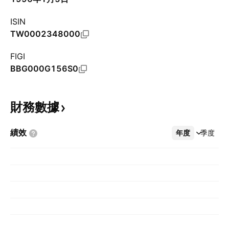
ISIN
TW0002348000
FIGI
BBG000G156S0
財務數據
績效
年度
更多
季度