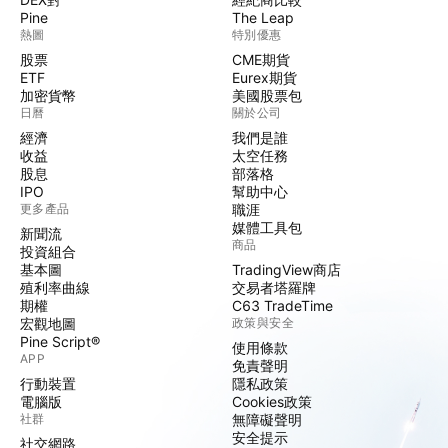
Pine
The Leap
熱圖
特別優惠
股票
CME期貨
ETF
Eurex期貨
加密貨幣
美國股票包
日曆
關於公司
經濟
我們是誰
收益
太空任務
股息
部落格
IPO
幫助中心
更多產品
職涯
媒體工具包
新聞流
商品
投資組合
基本圖
TradingView商店
殖利率曲線
交易者塔羅牌
期權
C63 TradeTime
宏觀地圖
政策與安全
Pine Script®
使用條款
APP
免責聲明
行動裝置
隱私政策
電腦版
Cookies政策
社群
無障礙聲明
安全提示
社交網路