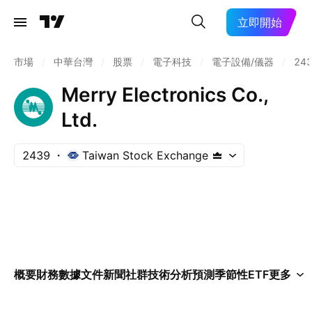
立即開始
市場
/
中華台灣
/
股票
/
電子科技
/
電子設備/儀器
/
24
Merry Electronics Co.,
Ltd.
2439
Taiwan Stock Exchange
概要
財務數據
文件
新聞
社群
技術分析
預測
季節性
ETF
更多