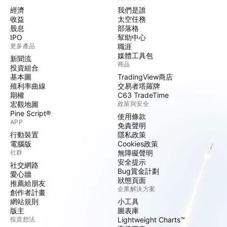
經濟
我們是誰
收益
太空任務
股息
部落格
IPO
幫助中心
更多產品
職涯
媒體工具包
新聞流
商品
投資組合
基本圖
TradingView商店
殖利率曲線
交易者塔羅牌
期權
C63 TradeTime
宏觀地圖
政策與安全
Pine Script®
使用條款
APP
免責聲明
行動裝置
隱私政策
電腦版
Cookies政策
社群
無障礙聲明
安全提示
社交網路
Bug賞金計劃
愛心牆
狀態頁面
推薦給朋友
企業解決方案
創作者計畫
網站規則
小工具
版主
圖表庫
投資想法
Lightweight Charts™