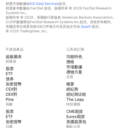
精選市場數據由
ICE Data Services
提供。
精選參考數據由 FactSet 提供。版權所有 © 2026 FactSet Research
Systems Inc.。
版權所有 © 2026，美國銀行家協會 (American Bankers Association)。
CUSIP數據庫由FactSet Research Systems Inc.提供。保留所有權利。
美國證券交易委員會(SEC)申報文件及其他文件由
Quartr
提供。
© 2026 TradingView, Inc.。
不僅是產品
工具與訂閱
超級圖表
功能特色
篩選器
價格
市場數據
股票
禮物方案
ETF
交易
債券
加密貨幣
概要
CEX對
經紀商
DEX對
經紀商比較
Pine
The Leap
熱圖
特別優惠
股票
CME期貨
ETF
Eurex期貨
加密貨幣
美國股票包
日曆
關於公司