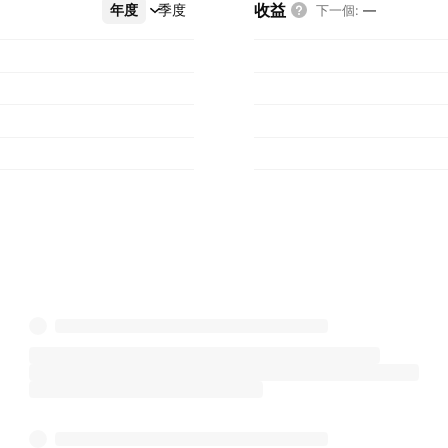
收益
年度
更多
季度
下一個
:
—