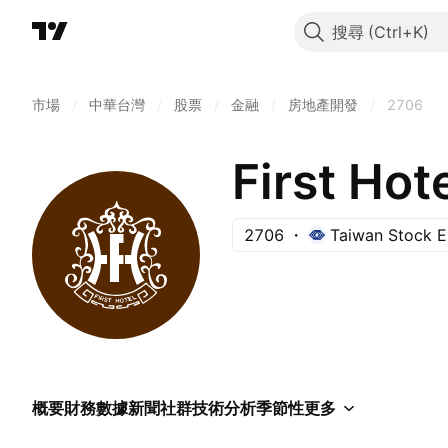
搜尋
市場
/
中華台灣
/
股票
/
金融
/
房地產開發
/
2706
First Hote
2706
Taiwan Stock 
概要
財務數據
新聞
社群
技術分析
季節性
更多