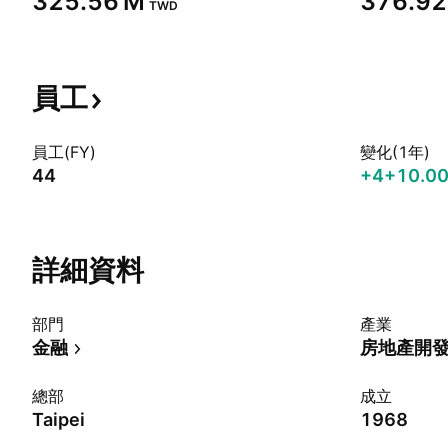
‪325.56 M‬
‪376.92
TWD
員工
員工(FY)
變化(1年)
44
+4
+10.0
詳細資料
部門
產業
金融
房地產開
總部
成立
Taipei
1968