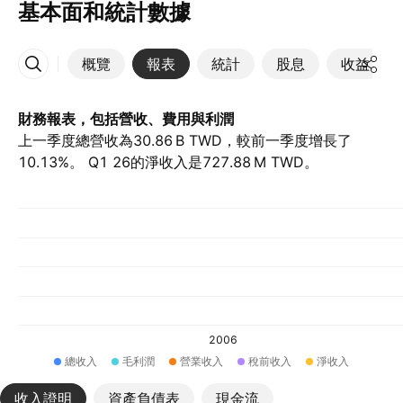
基本面和統計數據
概覽
報表
統計
股息
收益
更多
財務報表，包括營收、費用與利潤
上一季度總營收為‪30.86 B‬ TWD，較前一季度增長了
10.13%。 Q1 26的淨收入是‪727.88 M‬ TWD。
2006
總收入
毛利潤
營業收入
稅前收入
淨收入
收入證明
資產負債表
現金流