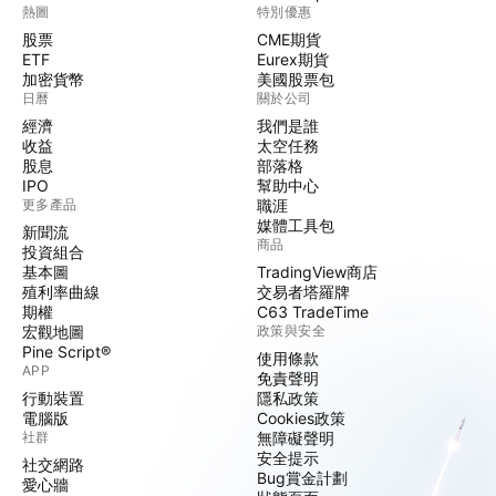
熱圖
特別優惠
股票
CME期貨
ETF
Eurex期貨
加密貨幣
美國股票包
日曆
關於公司
經濟
我們是誰
收益
太空任務
股息
部落格
IPO
幫助中心
更多產品
職涯
媒體工具包
新聞流
商品
投資組合
基本圖
TradingView商店
殖利率曲線
交易者塔羅牌
期權
C63 TradeTime
宏觀地圖
政策與安全
Pine Script®
使用條款
APP
免責聲明
行動裝置
隱私政策
電腦版
Cookies政策
社群
無障礙聲明
安全提示
社交網路
Bug賞金計劃
愛心牆