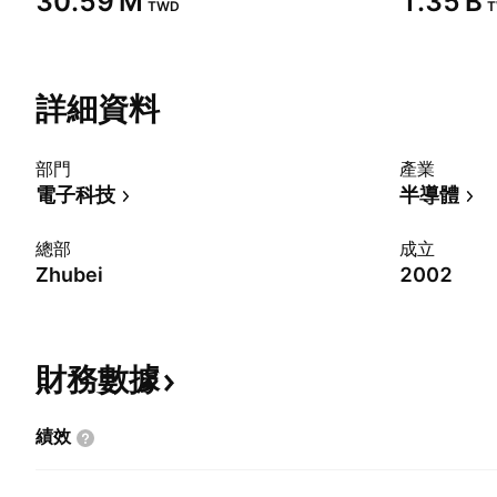
‪30.59 M‬
‪1.35 B‬
TWD
詳細資料
部門
產業
電子科技
半導體
總部
成立
Zhubei
2002
財務數據
績效