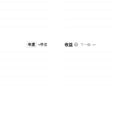
收益
年度
更多
季度
下一個
:
—