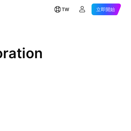
TW
立即開始
ration