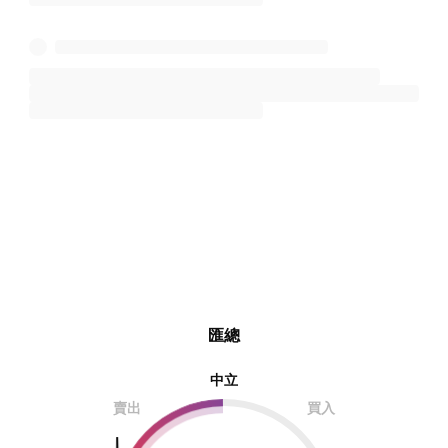
匯總
中立
賣出
買入