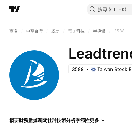
搜尋
市場
/
中華台灣
/
股票
/
電子科技
/
半導體
/
3588
Leadtren
3588
Taiwan Stock 
概要
財務數據
新聞
社群
技術分析
季節性
更多