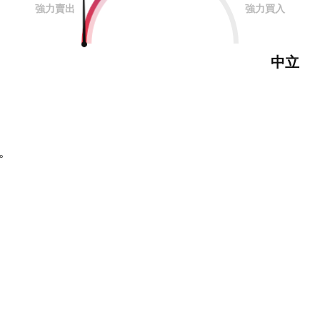
強力賣出
強力買入
中立
。