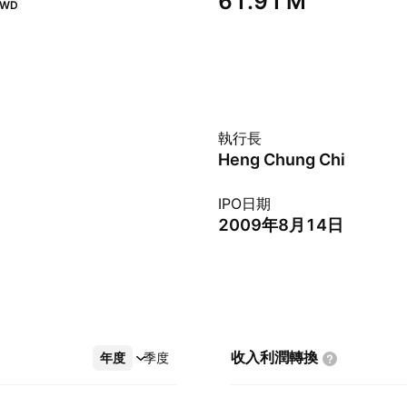
‪61.91 M‬
TWD
執行長
Heng Chung Chi
IPO日期
2009年8月14日
收入利潤轉換
年度
更多
季度