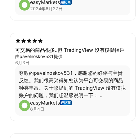
easyMarkets
經紀商
2024年6月27日
可交易的商品很多..但 TradingView 沒有模擬帳戶
由pavelnoskov531提供
6月3日
尊敬的pavelnoskov531，感谢您的好评与宝贵
反馈。我们很高兴得知您认为平台可交易的商品
种类丰富。关于您提到的 TradingView 没有模拟
账户的问题，我们想温馨说明一下：
TradingView 作为第三方提供的交易平台，实际
easyMarkets
經紀商
6月4日
上支持链接模拟账户进行使用。您可以将我们的
模拟账户与 TradingView 进行连接，以便在无需
承担实际风险的情况下体验交易功能。如您需要
具体的连接步骤或任何协助，欢迎随时联系我