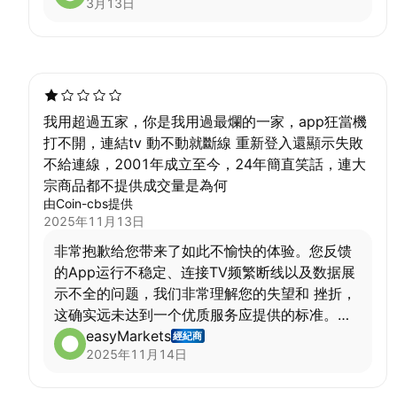
3月13日
关于您提出的宝贵建议：
财经日历整合：感谢您的提议，我们会将您的需
求反馈给相关部门，作为未来优化平台的参考。
即时数据：目前我们提供多种数据订阅选项，其
我用超過五家，你是我用過最爛的一家，app狂當機
中包含支持即时（实时）数据的方案。具体的开
打不開，連結tv 動不動就斷線 重新登入還顯示失敗
通和设置方法，我们的专业团队可以为您提供详
不給連線，2001年成立至今，24年簡直笑話，連大
细指引。
宗商品都不提供成交量是為何
由Coin-cbs提供
为了更好地协助您了解即时数据服务，请您通过
2025年11月13日
以下渠道联系我们：
非常抱歉给您带来了如此不愉快的体验。您反馈
的App运行不稳定、连接TV频繁断线以及数据展
在线咨询：
easy-markets.com
示不全的问题，我们非常理解您的失望和 挫折，
这确实远未达到一个优质服务应提供的标准。
邮件：support@easy-markets.com
easyMarkets
經紀商
2025年11月14日
您提到的每一个问题对我们都至关重要。为了能
我们将为您提供一对一的详细解答。再次感谢您
快速定位并解决您遇到的问题，我们真诚地希望
的支持！