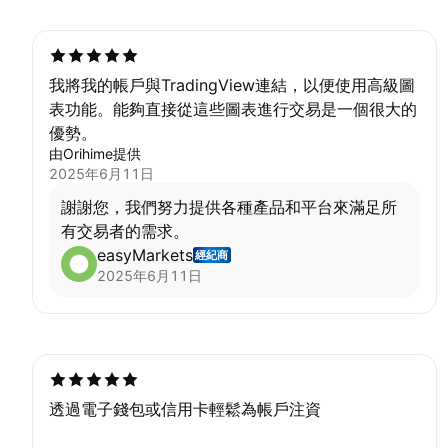
为您提供一对一的协助。请您方便时提供您的注
册邮箱或账号，我们的客户经理会立即跟进；您
也可以直接联系我们的在线客服或发送邮件至
support@easy-markets.com，我们会优先处理
我將我的帳戶與TradingView連結，以便使用高級圖
您的情况。
表功能。能夠直接從這些圖表進行交易是一個很大的
優勢。
由Orihime提供
2025年6月11日
謝謝您，我們努力提供各種產品和平台來滿足所
有交易者的需求。
easyMarkets
經紀商
2025年6月11日
透過電子錢包或信用卡輕鬆為帳戶注資