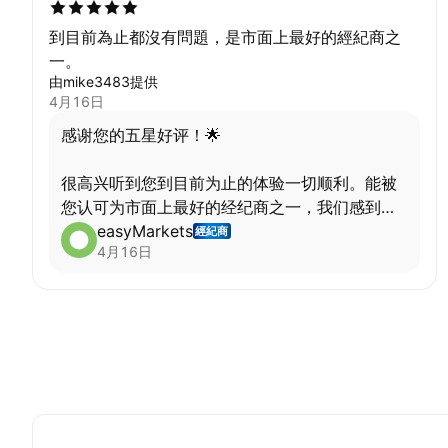
们，我们将乐意为您提供支持。再次感谢您的支
持与理解！
到目前為止都沒有問題，是市面上最好的經紀商之
一。
由mike3483提供
4月16日
感谢您的五星好评！🌟
很高兴听到您到目前为止的体验一切顺利。能被
您认可为市面上最好的经纪商之一，我们感到非
常荣幸。
easyMarkets
經紀商
4月16日
您的支持是我们不断进步的动力。再次感谢您抽
出时间分享这份宝贵的反馈！
祝您交易顺利，心想事成 😊
999