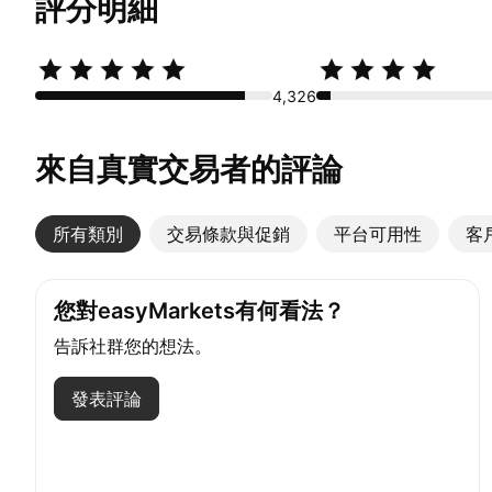
評分明細
4,326
來自真實交易者的評論
所有類別
更多
交易條款與促銷
平台可用性
客
您對easyMarkets有何看法？
告訴社群您的想法。
發表評論