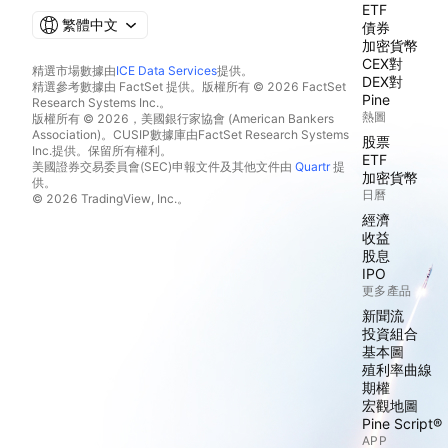
ETF
繁體中文
債券
加密貨幣
CEX對
精選市場數據由
ICE Data Services
提供。
DEX對
精選參考數據由 FactSet 提供。版權所有 © 2026 FactSet
Pine
Research Systems Inc.。
熱圖
版權所有 © 2026，美國銀行家協會 (American Bankers
Association)。CUSIP數據庫由FactSet Research Systems
股票
Inc.提供。保留所有權利。
ETF
美國證券交易委員會(SEC)申報文件及其他文件由
Quartr
提
加密貨幣
供。
日曆
© 2026 TradingView, Inc.。
經濟
收益
股息
IPO
更多產品
新聞流
投資組合
基本圖
殖利率曲線
期權
宏觀地圖
Pine Script®
APP