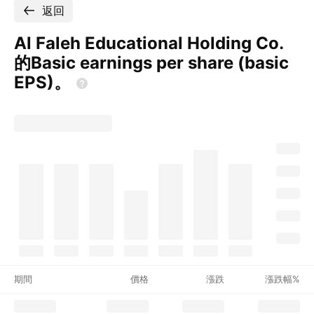
返回
Al Faleh Educational Holding Co.
的Basic earnings per share (basic
EPS)。
期間
價格
漲跌
漲跌幅%