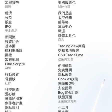
加密貨幣
美國股票包
日曆
關於公司
經濟
我們是誰
收益
太空任務
股息
部落格
IPO
幫助中心
更多產品
職涯
媒體工具包
新聞流
商品
投資組合
基本圖
TradingView商店
殖利率曲線
交易者塔羅牌
期權
C63 TradeTime
宏觀地圖
政策與安全
Pine Script®
使用條款
APP
免責聲明
行動裝置
隱私政策
電腦版
Cookies政策
社群
無障礙聲明
安全提示
社交網路
Bug賞金計劃
愛心牆
狀態頁面
推薦給朋友
企業解決方案
創作者計畫
網站規則
小工具
版主
圖表庫