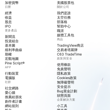
加密貨幣
美國股票包
日曆
關於公司
經濟
我們是誰
收益
太空任務
股息
部落格
IPO
幫助中心
更多產品
職涯
媒體工具包
新聞流
商品
投資組合
基本圖
TradingView商店
殖利率曲線
交易者塔羅牌
期權
C63 TradeTime
宏觀地圖
政策與安全
Pine Script®
使用條款
APP
免責聲明
行動裝置
隱私政策
電腦版
Cookies政策
社群
無障礙聲明
安全提示
社交網路
Bug賞金計劃
愛心牆
狀態頁面
推薦給朋友
企業解決方案
創作者計畫
網站規則
小工具