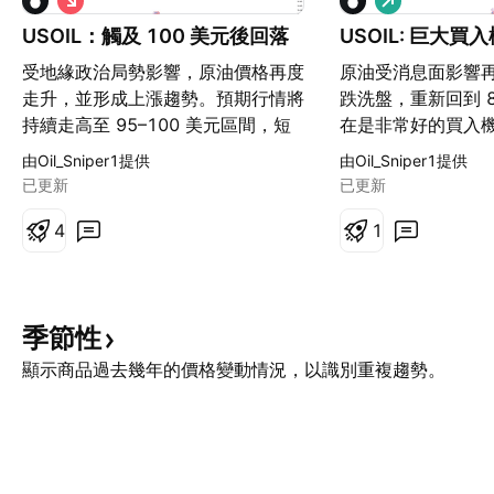
空
多
USOIL：觸及 100 美元後回落
USOIL: 巨大買
受地緣政治局勢影響，原油價格再度
原油受消息面影響
走升，並形成上漲趨勢。預期行情將
跌洗盤，重新回到 
持續走高至 95–100 美元區間，短
在是非常好的買入機
期可順勢做多，上方仍有獲利空間，
年原油的價格將穩定在
由Oil_Sniper1提供
由Oil_Sniper1提供
切勿逆趨勢交易。 但需留意，100
區間內，但會經歷
已更新
已更新
美元一帶存在密集阻力，油價難以穩
洗盤，現在價格到達
守 100 美元上方。一旦油價站上
4
就是最好的買入機
1
100 美元，可布局長線空單，目標
到 82‑85 美元附近
看向 90–80 美元。預估今年原油價
元可以開始分批止
格將維持在 80–100 美元區間震
準確信號。 市場交
季節性
盪，我們能透過高拋低吸策略賺取利
在專業的指導下進
潤。 交易市場風險極高，請在專業
出現虧損。
顯示商品過去幾年的價格變動情況，以識別重複趨勢。
指導下執行交易，我會持續提供精準
訊號。