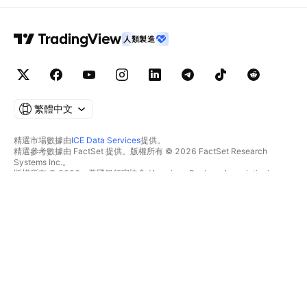
人類製造
繁體中文
精選市場數據由
ICE Data Services
提供。
精選參考數據由 FactSet 提供。版權所有 © 2026 FactSet Research
Systems Inc.。
版權所有 © 2026，美國銀行家協會 (American Bankers Association)。
CUSIP數據庫由FactSet Research Systems Inc.提供。保留所有權利。
美國證券交易委員會(SEC)申報文件及其他文件由
Quartr
提供。
© 2026 TradingView, Inc.。
不僅是產品
工具與訂閱
超級圖表
功能特色
篩選器
價格
市場數據
股票
禮物方案