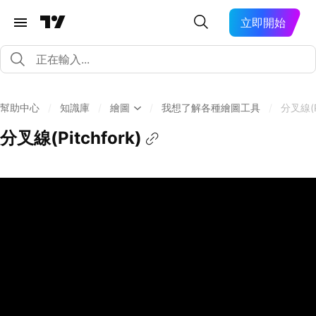
立即開始
幫助中心
/
知識庫
/
繪圖
/
我想了解各種繪圖工具
/
分叉線(Pi
分叉線(Pitchfork)