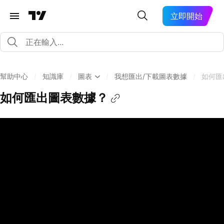
立即開始
幫助中心
/
知識庫
/
圖表
/
我想匯出/下載圖表數據
/
如何匯
如何匯出圖表數據？