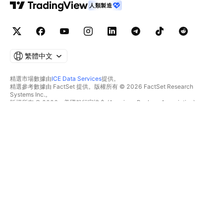
人類製造
繁體中文
精選市場數據由
ICE Data Services
提供。
精選參考數據由 FactSet 提供。版權所有 © 2026 FactSet Research
Systems Inc.。
版權所有 © 2026，美國銀行家協會 (American Bankers Association)。
CUSIP數據庫由FactSet Research Systems Inc.提供。保留所有權利。
美國證券交易委員會(SEC)申報文件及其他文件由
Quartr
提供。
© 2026 TradingView, Inc.。
不僅是產品
工具與訂閱
超級圖表
功能特色
篩選器
價格
市場數據
股票
禮物方案
ETF
交易
債券
加密貨幣
概要