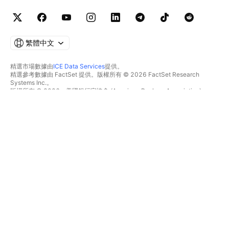
繁體中文
精選市場數據由
ICE Data Services
提供。
精選參考數據由 FactSet 提供。版權所有 © 2026 FactSet Research
Systems Inc.。
版權所有 © 2026，美國銀行家協會 (American Bankers Association)。
CUSIP數據庫由FactSet Research Systems Inc.提供。保留所有權利。
美國證券交易委員會(SEC)申報文件及其他文件由
Quartr
提供。
© 2026 TradingView, Inc.。
不僅是產品
工具與訂閱
超級圖表
功能特色
篩選器
價格
市場數據
股票
禮物方案
ETF
交易
債券
加密貨幣
概要
CEX對
經紀商
DEX對
經紀商比較