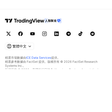
人類製造
繁體中文
精選市場數據由
ICE Data Services
提供。
精選參考數據由 FactSet 提供。版權所有 © 2026 FactSet Research
Systems Inc.。
版權所有 © 2026，美國銀行家協會 (American Bankers Association)。
CUSIP數據庫由FactSet Research Systems Inc.提供。保留所有權利。
美國證券交易委員會(SEC)申報文件及其他文件由
Quartr
提供。
© 2026 TradingView, Inc.。
不僅是產品
工具與訂閱
超級圖表
功能特色
篩選器
價格