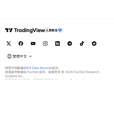
人類製造
繁體中文
精選市場數據由
ICE Data Services
提供。
精選參考數據由 FactSet 提供。版權所有 © 2026 FactSet Research
Systems Inc.。
版權所有 © 2026，美國銀行家協會 (American Bankers Association)。
CUSIP數據庫由FactSet Research Systems Inc.提供。保留所有權利。
美國證券交易委員會(SEC)申報文件及其他文件由
Quartr
提供。
© 2026 TradingView, Inc.。
不僅是產品
工具與訂閱