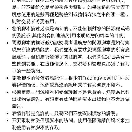
礎的概念。僅提及您的腳本遵循趨勢或打算進行搶帽交
易，並不能給交易者帶來多大幫助。如果您還能讓大家了
解您使用的是數百種趨勢檢測或搶帽方法之中的哪一種，
則對交易者將更有用。
您的腳本描述必須是獨立的，不能依賴對您的開源程式碼
的委託或 其他內容的連結/引用來明確您的腳本的目的。
閉源腳本的描述必須讓交易者理解您的閉源腳本是如何實
現您所說的功能的。我們並沒有要求您揭露腳本的所有底
層邏輯，但如果您發佈了閉源腳本，我們會假定它具有一
些原創功能，在這種情況下，交易者和管理員必須了解其
中的一些功能。
開源腳本的發佈者應記住，很少有TradingView用戶可以
看得懂Pine。他們依靠您的說明來了解如何使用腳本。
根據定義，開源腳本和受保護腳本是免費的，無需為此類
出版物做廣告。有限定有效時間的腳本出版物則不允許做
廣告。
表情符號是允許的，只要它們不妨礙閱讀您的說明。
不要限制對受保護腳本的訪問。使用僅限邀請的腳本來控
制使用者對腳本的存取。