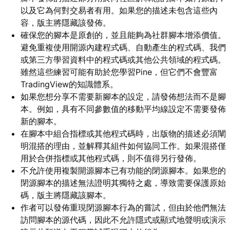
以及它為何對交易者有用。如果您的描述未包含這些內
容，版主將隱藏該發佈。
確保您的腳本是原創的，並且能夠為社群腳本增添價值。
避免重複使用開源內建程式碼、自動產生的程式碼、我們
或第三方學習資料中的程式碼或其他公共領域的程式碼。
雖然這些練習可能有助於您學習Pine，但它們不會豐富
TradingView的知識體系。
如果您想分享不需要新腳本的設定，請發佈想法而不是腳
本。例如，具有不同參數值的移動平均線設定不需要發佈
新的腳本。
在腳本中組合指標或其他程式碼時，出版物的描述必須闡
明混搭的理由，並解釋其組件如何協同工作。如果混搭僅
用於合併指標或其他程式碼，則不值得另行發佈。
不允許使用複製開源腳本已有功能的閉源腳本。如果您的
閉源腳本的描述無法證明其獨特之處，導致需要保護原始
碼，版主將隱藏該腳本。
作者可以發佈重現閉源腳本行為的嘗試，但由於他們無法
訪問腳本的源代碼，因此不允許隱式或顯式地聲明或演示