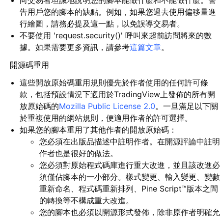
向交易者坦誠地說明您的腳本能做什麼和不能做什麼。警
告用戶您的腳本的缺點。例如，如果您過去使用偏移量進
行繪圖，請務必提及這一點，以免誤導交易者。
不要使用 'request.security()' 呼叫來超前訪問將來的數
據。如果需要更多資訊，請參考
這篇文章
。
開源碼重用
這些開放原始碼重用規則優先於作者使用的任何許可條
款，包括預設情況下適用於TradingView上發佈的所有開
放原始碼的
Mozilla Public License 2.0
。一旦滿足以下關
於重複使用的網站規則，便適用作者的許可選擇。
如果您的腳本重用了其他作者的開放原始碼：
您必須在出版品描述中註明作者。在開源評論中註明
作者也是很好的做法。
您必須對原始程式碼庫進行重大改進，並且該改進必
須僅佔腳本的一小部分。樣式變更、輸入變更、變數
重新命名、程式碼重新排列、Pine Script™版本之間
的轉換等不構成重大改進。
您的腳本也必須以開源形式發佈，除非原作者明確允