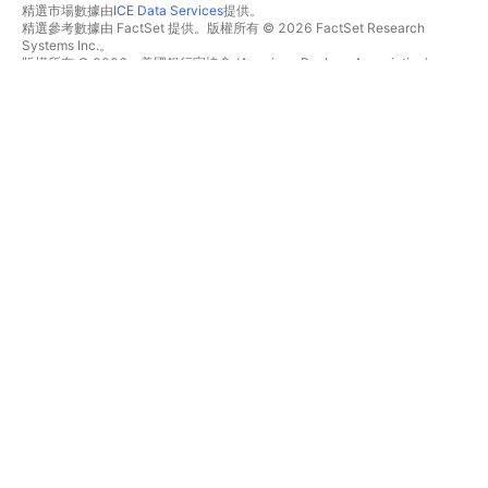
精選市場數據由
ICE Data Services
提供。
精選參考數據由 FactSet 提供。版權所有 © 2026 FactSet Research
Systems Inc.。
版權所有 © 2026，美國銀行家協會 (American Bankers Association)。
CUSIP數據庫由FactSet Research Systems Inc.提供。保留所有權利。
美國證券交易委員會(SEC)申報文件及其他文件由
Quartr
提供。
© 2026 TradingView, Inc.。
不僅是產品
工具與訂閱
超級圖表
功能特色
篩選器
價格
市場數據
股票
禮物方案
ETF
交易
債券
加密貨幣
概要
CEX對
經紀商
DEX對
經紀商比較
Pine
The Leap
熱圖
特別優惠
股票
CME期貨
ETF
Eurex期貨
加密貨幣
美國股票包
日曆
關於公司