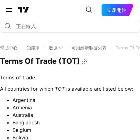
立即開始
幫助中心
/
知識庫
/
數據
/
可用經濟數據列表
/
Terms Of T
Terms Of Trade (TOT)
Terms of trade.
All countries for which
TOT
is available are listed below:
Argentina
Armenia
Australia
Bangladesh
Belgium
Bolivia