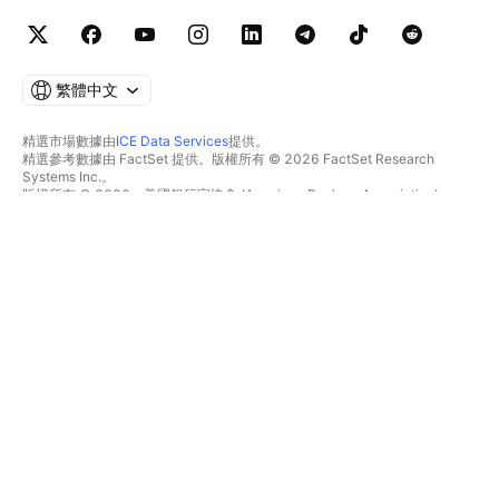
繁體中文
精選市場數據由
ICE Data Services
提供。
精選參考數據由 FactSet 提供。版權所有 © 2026 FactSet Research
Systems Inc.。
版權所有 © 2026，美國銀行家協會 (American Bankers Association)。
CUSIP數據庫由FactSet Research Systems Inc.提供。保留所有權利。
美國證券交易委員會(SEC)申報文件及其他文件由
Quartr
提供。
© 2026 TradingView, Inc.。
不僅是產品
工具與訂閱
超級圖表
功能特色
篩選器
價格
市場數據
股票
禮物方案
ETF
交易
債券
加密貨幣
概要
CEX對
經紀商
DEX對
經紀商比較