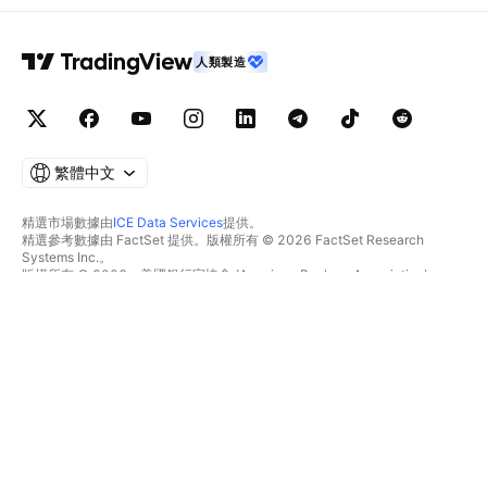
人類製造
繁體中文
精選市場數據由
ICE Data Services
提供。
精選參考數據由 FactSet 提供。版權所有 © 2026 FactSet Research
Systems Inc.。
版權所有 © 2026，美國銀行家協會 (American Bankers Association)。
CUSIP數據庫由FactSet Research Systems Inc.提供。保留所有權利。
美國證券交易委員會(SEC)申報文件及其他文件由
Quartr
提供。
© 2026 TradingView, Inc.。
不僅是產品
工具與訂閱
超級圖表
功能特色
篩選器
價格
市場數據
股票
禮物方案