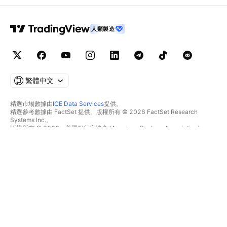
人類製造
繁體中文
精選市場數據由
ICE Data Services
提供。
精選參考數據由 FactSet 提供。版權所有 © 2026 FactSet Research
Systems Inc.。
版權所有 © 2026，美國銀行家協會 (American Bankers Association)。
CUSIP數據庫由FactSet Research Systems Inc.提供。保留所有權利。
美國證券交易委員會(SEC)申報文件及其他文件由
Quartr
提供。
© 2026 TradingView, Inc.。
不僅是產品
工具與訂閱
超級圖表
功能特色
篩選器
價格
市場數據
股票
禮物方案