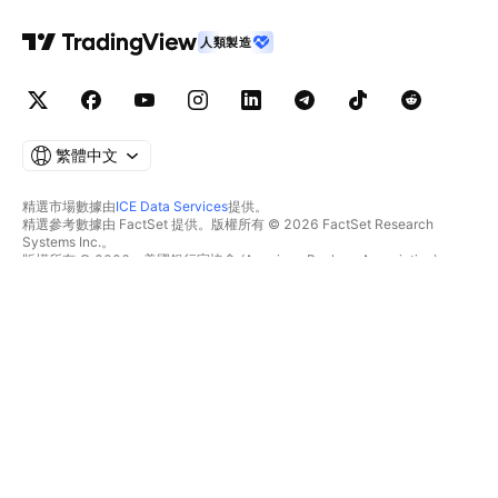
人類製造
繁體中文
精選市場數據由
ICE Data Services
提供。
精選參考數據由 FactSet 提供。版權所有 © 2026 FactSet Research
Systems Inc.。
版權所有 © 2026，美國銀行家協會 (American Bankers Association)。
CUSIP數據庫由FactSet Research Systems Inc.提供。保留所有權利。
美國證券交易委員會(SEC)申報文件及其他文件由
Quartr
提供。
© 2026 TradingView, Inc.。
不僅是產品
工具與訂閱
超級圖表
功能特色
篩選器
價格
市場數據
股票
禮物方案
ETF
交易