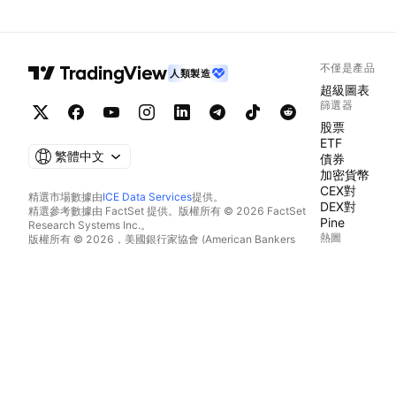
不僅是產品
人類製造
超級圖表
篩選器
股票
ETF
繁體中文
債券
加密貨幣
CEX對
精選市場數據由
ICE Data Services
提供。
DEX對
精選參考數據由 FactSet 提供。版權所有 © 2026 FactSet
Pine
Research Systems Inc.。
熱圖
版權所有 © 2026，美國銀行家協會 (American Bankers
Association)。CUSIP數據庫由FactSet Research Systems
股票
Inc.提供。保留所有權利。
ETF
美國證券交易委員會(SEC)申報文件及其他文件由
Quartr
提
加密貨幣
供。
日曆
© 2026 TradingView, Inc.。
經濟
收益
股息
IPO
更多產品