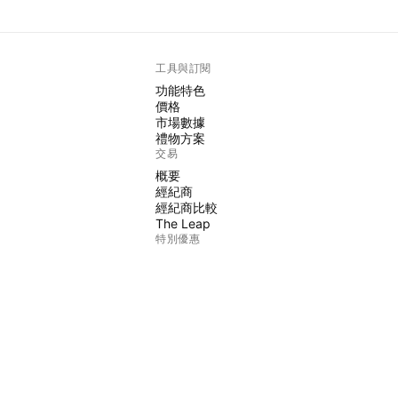
工具與訂閱
功能特色
價格
市場數據
禮物方案
交易
概要
經紀商
經紀商比較
The Leap
特別優惠
CME期貨
Eurex期貨
美國股票包
關於公司
我們是誰
太空任務
部落格
幫助中心
職涯