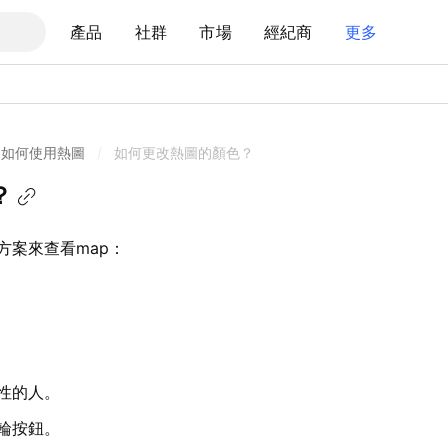
產品
社群
市場
經紀商
更多
如何使用熱圖
/
如何更改熱圖的顏色？
？
方案來查看map：
性的人。
輪按鈕。