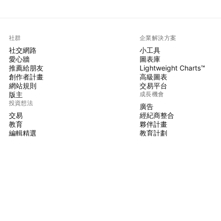
社群
企業解決方案
社交網路
小工具
愛心牆
圖表庫
推薦給朋友
Lightweight Charts™
創作者計畫
高級圖表
網站規則
交易平台
版主
成長機會
投資想法
廣告
交易
經紀商整合
教育
夥伴計畫
編輯精選
教育計劃
PINE腳本
指標與策略
大師
自由開發人員
付費空間