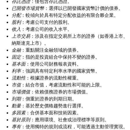
存託憑證
：僅包含存託憑證。
已開發市場貨幣
：選擇以已開發國家貨幣計價的債券。
分配
：較傾向於具有特定分配收益的有限合夥企業。
股利
：考慮公司支付的股利。
收入
：考慮公司的收入水平。
上市交易
：涉及在指定交易所上市的證券（如香港上市、
納斯達克上市）。
金融
：重點關注金融領域的債券。
固定
：指的是投資組合中保持不變的證券。
基本面
：使用公司財務報表資料。
利率
：強調具有特定利率水準的國家貨幣。
流動性
：根據證券的流動性權重。
市值
：結合市值，考慮流動性和可能的上限。
市場價值
：依賴債務證券的市場價值。
到期
：側重於證券的到期日期。
動量
：基於歷史價格趨勢進行選擇。
多因素
：合併基本面和技術因素。
基於原則
：應用環境、社會或治理標準等原則。
專有
：使用獨特的規則或流程，可能透過主動管理實現。