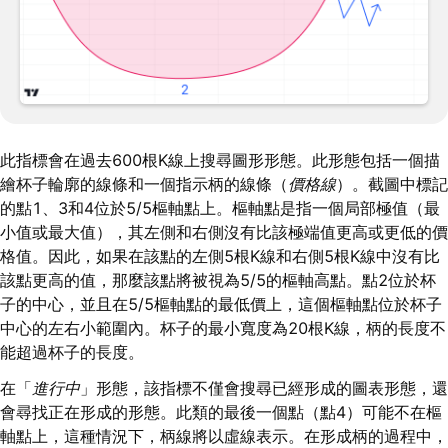
此指標會在過去600根K線上搜尋圖形形態。此形態包括一個描
繪杯子輪廓的線條和一個指示柄的線條（
價格線
）。截圖中標記
的點1、3和4位於5/5樞軸點上。樞軸點是指一個局部極值（最
小值或最大值），其左側和右側沒有比該極端值更高或更低的價
格值。因此，如果在該點的左側5根K線和右側5根K線中沒有比
該點更高的值，那麼該點將被視為5/5的樞軸高點。點2位於杯
子的中心，並且在5/5樞軸點的最低價上，這個樞軸點位於杯子
中心的左右小範圍內。杯子的最小寬度為20根K線，柄的長度不
能超過杯子的長度。
在「
進行中
」形態，該指標不僅會搜尋已經形成的圖表形態，還
會尋找正在形成的形態。此類的最後一個點（點4）可能不在樞
軸點上，這種情況下，柄線將以虛線表示。在形成柄的過程中，