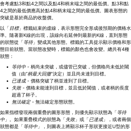
會考慮點3和點4之間以及點4和柄末端之間的最低價。點3和點
4之間的最低價應高於點4和柄末端之間的最低價。圖表形態的
突破是基於商品的收盤價。
以「
目標
」標籤結束的虛線，表示形態完全形成後預期的價格水
準。隨著新K線的出現，該線向右延伸到最新的K線，直到形態
的狀態從「
等待
」變成其他形態。標籤的工具提示顯示價格和形
態目前狀態。當狀態改變時，標籤的顏色也會改變。總共有4種
狀態：
等待中
- 柄尚未突破，或儘管已突破，但價格尚未低於閾
值（由“
柄最大回撤
”決定）並且尚未達到目標。
已達成
- 價格突破了柄並達到了目標。
失敗
- 價格未能達到目標，並且低於閾值，或者柄的長度
超過了杯子。
無法確定
- 無法確定形態狀態。
如果指標發現兩個重疊的圖形形態，則優先顯示狀態為「
等待
中
」。如果重疊模式的狀態為「
失敗
」或「
已達成
」，或者兩個
狀態都是「
等待中
」，則圖表上將顯示杯子形狀更接近U型的形