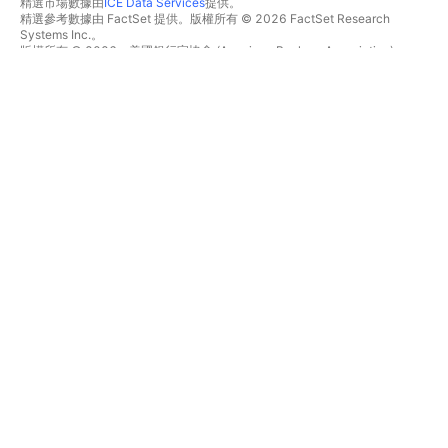
精選市場數據由
ICE Data Services
提供。
精選參考數據由 FactSet 提供。版權所有 © 2026 FactSet Research
Systems Inc.。
版權所有 © 2026，美國銀行家協會 (American Bankers Association)。
CUSIP數據庫由FactSet Research Systems Inc.提供。保留所有權利。
美國證券交易委員會(SEC)申報文件及其他文件由
Quartr
提供。
© 2026 TradingView, Inc.。
不僅是產品
工具與訂閱
超級圖表
功能特色
篩選器
價格
市場數據
股票
禮物方案
ETF
交易
債券
加密貨幣
概要
CEX對
經紀商
DEX對
經紀商比較
Pine
The Leap
熱圖
特別優惠
股票
CME期貨
ETF
Eurex期貨
加密貨幣
美國股票包
日曆
關於公司