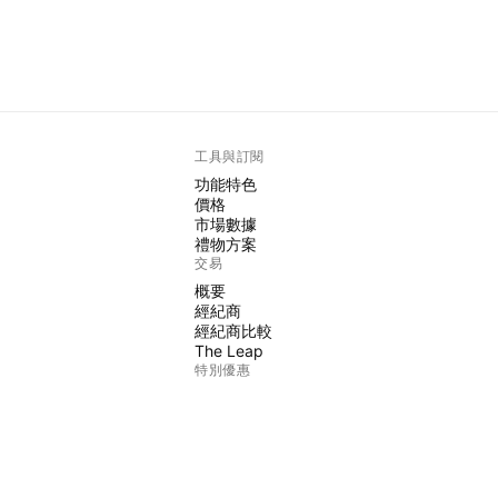
工具與訂閱
功能特色
價格
市場數據
禮物方案
交易
概要
經紀商
經紀商比較
The Leap
特別優惠
CME期貨
Eurex期貨
美國股票包
關於公司
我們是誰