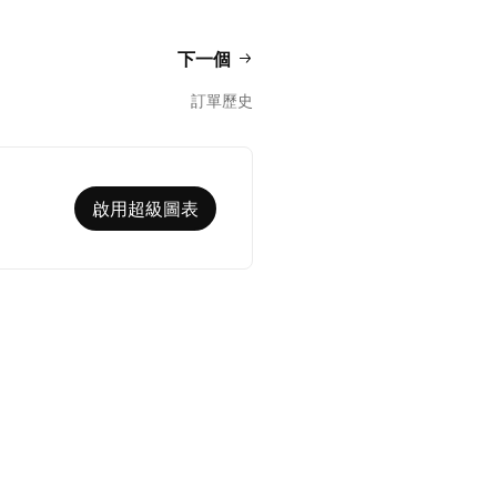
下一個
訂單歷史
啟用超級圖表