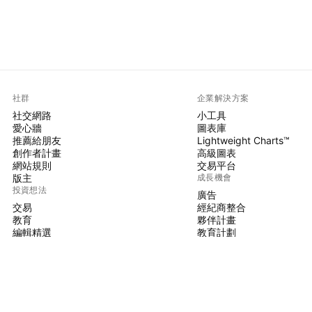
社群
企業解決方案
社交網路
小工具
愛心牆
圖表庫
推薦給朋友
Lightweight Charts™
創作者計畫
高級圖表
網站規則
交易平台
版主
成長機會
投資想法
廣告
交易
經紀商整合
教育
夥伴計畫
編輯精選
教育計劃
PINE腳本
指標與策略
大師
自由開發人員
付費空間