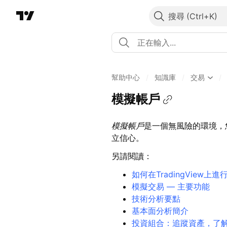
搜尋
幫助中心
/
知識庫
/
交易
/
模擬帳戶
模擬帳戶
是一個無風險的環境，
立信心。
另請閱讀：
如何在TradingView上進
模擬交易 — 主要功能
技術分析要點
基本面分析簡介
投資組合：追蹤資產，了