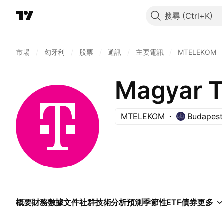
搜尋
市場
/
匈牙利
/
股票
/
通訊
/
主要電訊
/
MTELEKOM
Magyar T
MTELEKOM
Budapest
概要
財務數據
文件
社群
技術分析
預測
季節性
ETF
債券
更多