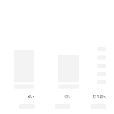
價格
漲跌
漲跌幅%