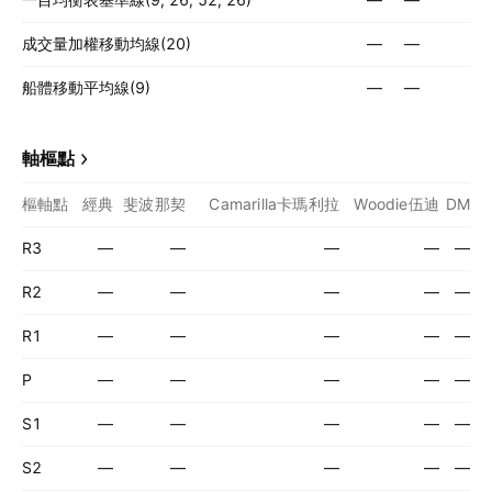
成交量加權移動均線(20)
—
—
船體移動平均線(9)
—
—
軸樞點
樞軸點
經典
斐波那契
Camarilla卡瑪利拉
Woodie伍迪
DM
R3
—
—
—
—
—
R2
—
—
—
—
—
R1
—
—
—
—
—
P
—
—
—
—
—
S1
—
—
—
—
—
S2
—
—
—
—
—