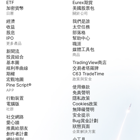
ETF
Eurex期貨
加密貨幣
美國股票包
日曆
關於公司
經濟
我們是誰
收益
太空任務
股息
部落格
IPO
幫助中心
更多產品
職涯
媒體工具包
新聞流
商品
投資組合
基本圖
TradingView商店
殖利率曲線
交易者塔羅牌
期權
C63 TradeTime
宏觀地圖
政策與安全
Pine Script®
使用條款
APP
免責聲明
行動裝置
隱私政策
電腦版
Cookies政策
社群
無障礙聲明
安全提示
社交網路
Bug賞金計劃
愛心牆
狀態頁面
推薦給朋友
企業解決方案
創作者計畫
網站規則
小工具