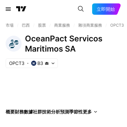
立即開始
市場
/
巴西
/
股票
/
商業服務
/
雜項商業服務
/
OPCT3
OceanPact Servicos
Maritimos SA
OPCT3
B3
概要
財務數據
社群
技術分析
預測
季節性
更多