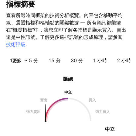
指標摘要
查看所選時間框架的技術分析概覽。內容包含移動平均
線、震盪指標和樞軸點的關鍵數據 — 所有資訊都彙總
在"概覽指標"中，讓您立即了解各指標是顯示買入、賣出
還是中性訊號。了解更多這些訊號的形成原理，請參閱
技術評級
.
1 分
更多
5 分
15 分
30 分
1 小時
2 小時
匯總
中立
賣出
買入
強力賣出
強力買入
中立