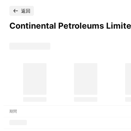
返回
Continental Petroleums
Limi
期間