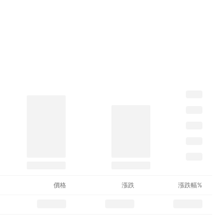
價格
漲跌
漲跌幅%