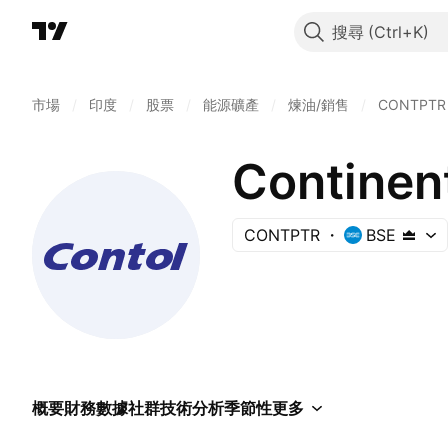
搜尋
市場
/
印度
/
股票
/
能源礦產
/
煉油/銷售
/
CONTPTR
Continen
CONTPTR
BSE
概要
財務數據
社群
技術分析
季節性
更多