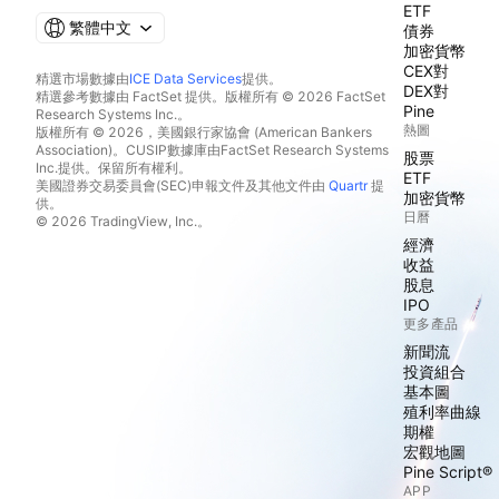
ETF
繁體中文
債券
加密貨幣
CEX對
精選市場數據由
ICE Data Services
提供。
DEX對
精選參考數據由 FactSet 提供。版權所有 © 2026 FactSet
Pine
Research Systems Inc.。
熱圖
版權所有 © 2026，美國銀行家協會 (American Bankers
Association)。CUSIP數據庫由FactSet Research Systems
股票
Inc.提供。保留所有權利。
ETF
美國證券交易委員會(SEC)申報文件及其他文件由
Quartr
提
加密貨幣
供。
日曆
© 2026 TradingView, Inc.。
經濟
收益
股息
IPO
更多產品
新聞流
投資組合
基本圖
殖利率曲線
期權
宏觀地圖
Pine Script®
APP