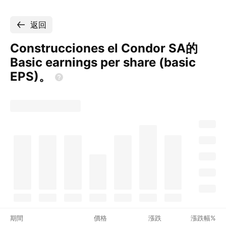
返回
Construcciones el Condor SA的
Basic earnings per share (basic
EPS)。
期間
價格
漲跌
漲跌幅%