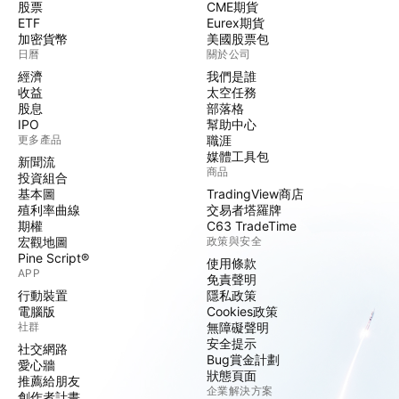
股票
CME期貨
ETF
Eurex期貨
加密貨幣
美國股票包
日曆
關於公司
經濟
我們是誰
收益
太空任務
股息
部落格
IPO
幫助中心
更多產品
職涯
媒體工具包
新聞流
商品
投資組合
基本圖
TradingView商店
殖利率曲線
交易者塔羅牌
期權
C63 TradeTime
宏觀地圖
政策與安全
Pine Script®
使用條款
APP
免責聲明
行動裝置
隱私政策
電腦版
Cookies政策
社群
無障礙聲明
安全提示
社交網路
Bug賞金計劃
愛心牆
狀態頁面
推薦給朋友
企業解決方案
創作者計畫