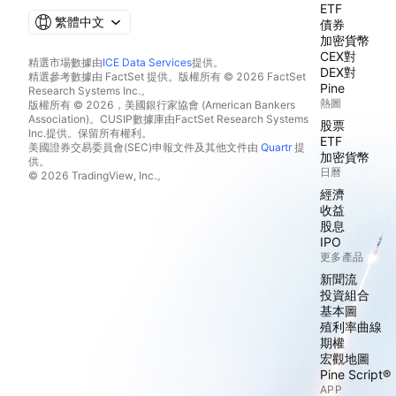
ETF
繁體中文
債券
加密貨幣
CEX對
精選市場數據由
ICE Data Services
提供。
DEX對
精選參考數據由 FactSet 提供。版權所有 © 2026 FactSet
Pine
Research Systems Inc.。
熱圖
版權所有 © 2026，美國銀行家協會 (American Bankers
Association)。CUSIP數據庫由FactSet Research Systems
股票
Inc.提供。保留所有權利。
ETF
美國證券交易委員會(SEC)申報文件及其他文件由
Quartr
提
加密貨幣
供。
日曆
© 2026 TradingView, Inc.。
經濟
收益
股息
IPO
更多產品
新聞流
投資組合
基本圖
殖利率曲線
期權
宏觀地圖
Pine Script®
APP