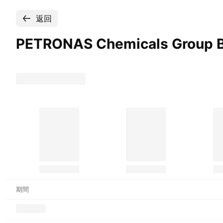
返回
PETRONAS Chemicals Group
期間