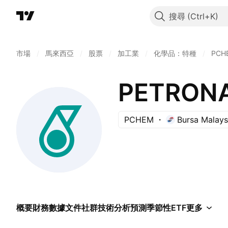
搜尋
市場
/
馬來西亞
/
股票
/
加工業
/
化學品：特種
/
PCH
PETRONA
PCHEM
Bursa Malays
概要
財務數據
文件
社群
技術分析
預測
季節性
ETF
更多