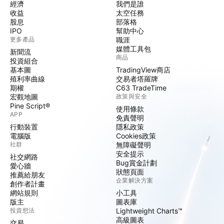
經濟
我們是誰
收益
太空任務
股息
部落格
IPO
幫助中心
更多產品
職涯
媒體工具包
新聞流
商品
投資組合
基本圖
TradingView商店
殖利率曲線
交易者塔羅牌
期權
C63 TradeTime
宏觀地圖
政策與安全
Pine Script®
使用條款
APP
免責聲明
行動裝置
隱私政策
電腦版
Cookies政策
社群
無障礙聲明
安全提示
社交網路
Bug賞金計劃
愛心牆
狀態頁面
推薦給朋友
企業解決方案
創作者計畫
網站規則
小工具
版主
圖表庫
投資想法
Lightweight Charts™
高級圖表
交易