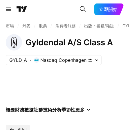
立即開始
市場
/
丹麥
/
股票
/
消費者服務
/
出版：書籍/雜誌
/
GYL
Gyldendal A/S Class A
GYLD_A
Nasdaq Copenhagen
概要
財務數據
社群
技術分析
季節性
更多
返回