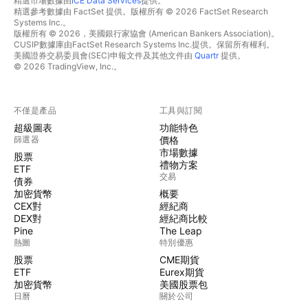
精選市場數據由
ICE Data Services
提供。
精選參考數據由 FactSet 提供。版權所有 © 2026 FactSet Research
Systems Inc.。
版權所有 © 2026，美國銀行家協會 (American Bankers Association)。
CUSIP數據庫由FactSet Research Systems Inc.提供。保留所有權利。
美國證券交易委員會(SEC)申報文件及其他文件由
Quartr
提供。
© 2026 TradingView, Inc.。
不僅是產品
工具與訂閱
超級圖表
功能特色
篩選器
價格
市場數據
股票
禮物方案
ETF
交易
債券
加密貨幣
概要
CEX對
經紀商
DEX對
經紀商比較
Pine
The Leap
熱圖
特別優惠
股票
CME期貨
ETF
Eurex期貨
加密貨幣
美國股票包
日曆
關於公司