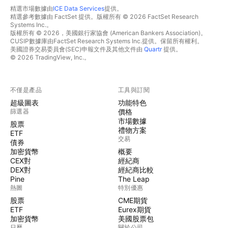
精選市場數據由
ICE Data Services
提供。
精選參考數據由 FactSet 提供。版權所有 © 2026 FactSet Research
Systems Inc.。
版權所有 © 2026，美國銀行家協會 (American Bankers Association)。
CUSIP數據庫由FactSet Research Systems Inc.提供。保留所有權利。
美國證券交易委員會(SEC)申報文件及其他文件由
Quartr
提供。
© 2026 TradingView, Inc.。
不僅是產品
工具與訂閱
超級圖表
功能特色
篩選器
價格
市場數據
股票
禮物方案
ETF
交易
債券
加密貨幣
概要
CEX對
經紀商
DEX對
經紀商比較
Pine
The Leap
熱圖
特別優惠
股票
CME期貨
ETF
Eurex期貨
加密貨幣
美國股票包
日曆
關於公司