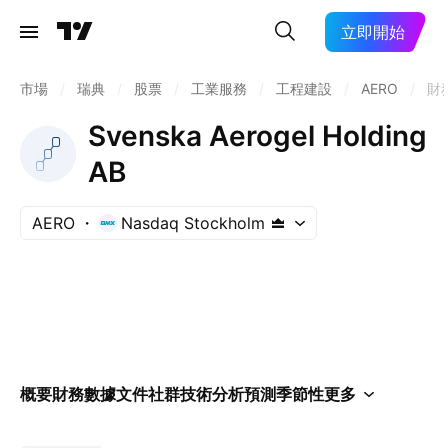
立即開始
市場
/
瑞典
/
股票
/
工業服務
/
工程建設
/
AERO
/
財
Svenska Aerogel Holding
AB
AERO
Nasdaq Stockholm
概要
財務數據
文件
社群
技術分析
預測
季節性
更多