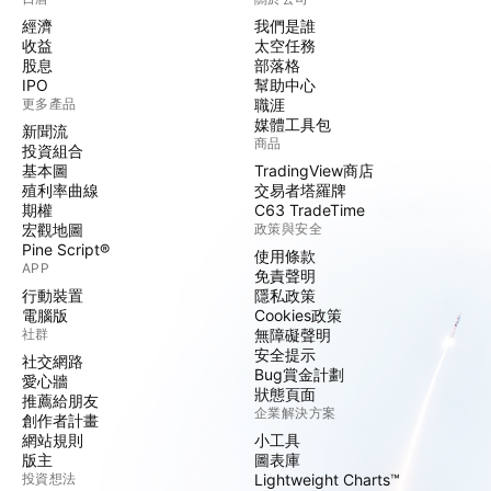
經濟
我們是誰
收益
太空任務
股息
部落格
IPO
幫助中心
更多產品
職涯
媒體工具包
新聞流
商品
投資組合
基本圖
TradingView商店
殖利率曲線
交易者塔羅牌
期權
C63 TradeTime
宏觀地圖
政策與安全
Pine Script®
使用條款
APP
免責聲明
行動裝置
隱私政策
電腦版
Cookies政策
社群
無障礙聲明
安全提示
社交網路
Bug賞金計劃
愛心牆
狀態頁面
推薦給朋友
企業解決方案
創作者計畫
網站規則
小工具
版主
圖表庫
投資想法
Lightweight Charts™