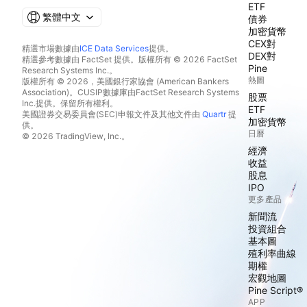
ETF
繁體中文
債券
加密貨幣
CEX對
精選市場數據由
ICE Data Services
提供。
DEX對
精選參考數據由 FactSet 提供。版權所有 © 2026 FactSet
Pine
Research Systems Inc.。
熱圖
版權所有 © 2026，美國銀行家協會 (American Bankers
Association)。CUSIP數據庫由FactSet Research Systems
股票
Inc.提供。保留所有權利。
ETF
美國證券交易委員會(SEC)申報文件及其他文件由
Quartr
提
加密貨幣
供。
日曆
© 2026 TradingView, Inc.。
經濟
收益
股息
IPO
更多產品
新聞流
投資組合
基本圖
殖利率曲線
期權
宏觀地圖
Pine Script®
APP