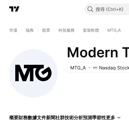
搜尋
市場
/
瑞典
/
股票
/
科技服務
/
套裝軟體
/
MTG_A
/
Modern T
MTG_A
Nasdaq Stoc
概要
財務數據
文件
新聞
社群
技術分析
預測
季節性
更多