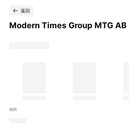
返回
Modern Times Group MTG AB C
期間