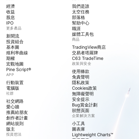
經濟
我們是誰
收益
太空任務
股息
部落格
IPO
幫助中心
更多產品
職涯
媒體工具包
新聞流
商品
投資組合
基本圖
TradingView商店
殖利率曲線
交易者塔羅牌
期權
C63 TradeTime
宏觀地圖
政策與安全
Pine Script®
使用條款
APP
免責聲明
行動裝置
隱私政策
電腦版
Cookies政策
社群
無障礙聲明
安全提示
社交網路
Bug賞金計劃
愛心牆
狀態頁面
推薦給朋友
企業解決方案
創作者計畫
網站規則
小工具
版主
圖表庫
投資想法
Lightweight Charts™