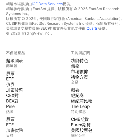
精選市場數據由
ICE Data Services
提供。
精選參考數據由 FactSet 提供。版權所有 © 2026 FactSet Research
Systems Inc.。
版權所有 © 2026，美國銀行家協會 (American Bankers Association)。
CUSIP數據庫由FactSet Research Systems Inc.提供。保留所有權利。
美國證券交易委員會(SEC)申報文件及其他文件由
Quartr
提供。
© 2026 TradingView, Inc.。
不僅是產品
工具與訂閱
超級圖表
功能特色
篩選器
價格
市場數據
股票
禮物方案
ETF
交易
債券
加密貨幣
概要
CEX對
經紀商
DEX對
經紀商比較
Pine
The Leap
熱圖
特別優惠
股票
CME期貨
ETF
Eurex期貨
加密貨幣
美國股票包
日曆
關於公司