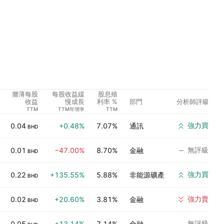
攤薄每股
每股收益緩
股息殖
部門
分析師評級
收益
慢成長
利率 %
TTM
TTM年增率
TTM
強力買入
0.04
+0.48%
7.07%
通訊
BHD
無評級
0.01
−47.00%
8.70%
金融
BHD
強力買入
0.22
+135.55%
5.88%
非能源礦產
BHD
強力賣出
0.02
+20.60%
3.81%
金融
BHD
無評級
0.05
+13.14%
7.14%
金融