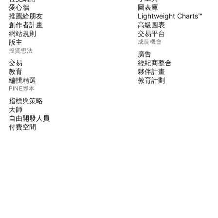
愛心牆
圖表庫
推薦給朋友
Lightweight Charts™
創作者計畫
高級圖表
網站規則
交易平台
版主
成長機會
投資想法
廣告
交易
經紀商整合
教育
夥伴計畫
編輯精選
教育計劃
PINE腳本
指標與策略
大師
自由開發人員
付費空間