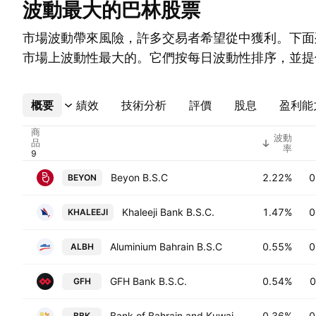
波動最大的巴林股票
市場波動帶來風險，許多交易者希望從中獲利。下面
市場上波動性最大的。它們按每日波動性排序，並提
概要
更多
績效
技術分析
評價
股息
盈利能
商
波動
品
率
Beyon B.S.C
2.22%
0
BEYON
Khaleeji Bank B.S.C.
1.47%
0
KHALEEJI
Aluminium Bahrain B.S.C
0.55%
0
ALBH
GFH Bank B.S.C.
0.54%
0
GFH
Bank of Bahrain and Kuwait B.S.C.
0.36%
0
BBK