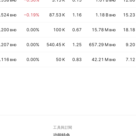
BHD
BHD
.524
−0.19%
87.53 K
1.16
1.18 B
15.23
BHD
BHD
.200
0.00%
100 K
0.67
15.78 M
18.18
BHD
BHD
.207
0.00%
540.45 K
1.25
657.29 M
9.20
BHD
BHD
.116
0.00%
50 K
0.83
42.21 M
7.12
BHD
BHD
工具與訂閱
功能特色