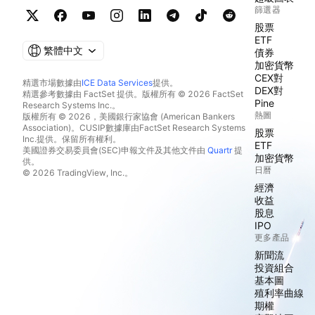
篩選器
股票
ETF
繁體中文
債券
加密貨幣
CEX對
精選市場數據由
ICE Data Services
提供。
DEX對
精選參考數據由 FactSet 提供。版權所有 © 2026 FactSet
Pine
Research Systems Inc.。
熱圖
版權所有 © 2026，美國銀行家協會 (American Bankers
Association)。CUSIP數據庫由FactSet Research Systems
股票
Inc.提供。保留所有權利。
ETF
美國證券交易委員會(SEC)申報文件及其他文件由
Quartr
提
加密貨幣
供。
日曆
© 2026 TradingView, Inc.。
經濟
收益
股息
IPO
更多產品
新聞流
投資組合
基本圖
殖利率曲線
期權