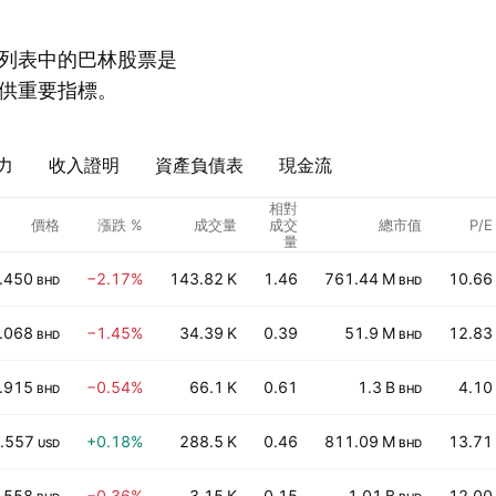
列表中的巴林股票是
供重要指標。
力
收入證明
資產負債表
現金流
相對
價格
漲跌 %
成交量
成交
總市值
P/E
量
.450
−2.17%
143.82 K
1.46
761.44 M
10.66
BHD
BHD
.068
−1.45%
34.39 K
0.39
51.9 M
12.83
BHD
BHD
.915
−0.54%
66.1 K
0.61
1.3 B
4.10
BHD
BHD
.557
+0.18%
288.5 K
0.46
811.09 M
13.71
USD
BHD
.558
−0.36%
3.15 K
0.15
1.01 B
12.00