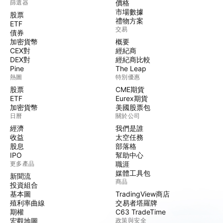
篩選器
價格
市場數據
股票
禮物方案
ETF
交易
債券
加密貨幣
概要
CEX對
經紀商
DEX對
經紀商比較
Pine
The Leap
熱圖
特別優惠
股票
CME期貨
ETF
Eurex期貨
加密貨幣
美國股票包
日曆
關於公司
經濟
我們是誰
收益
太空任務
股息
部落格
IPO
幫助中心
更多產品
職涯
媒體工具包
新聞流
商品
投資組合
基本圖
TradingView商店
殖利率曲線
交易者塔羅牌
期權
C63 TradeTime
宏觀地圖
政策與安全