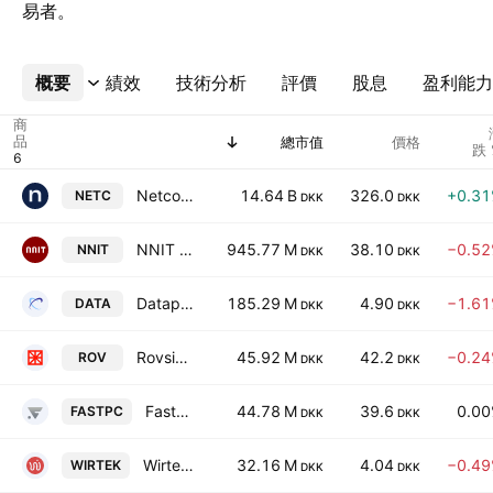
易者。
概要
更多
績效
技術分析
評價
股息
盈利能力
商
品
總市值
價格
跌 
Netcompany Group A/S
14.64 B
326.0
+0.3
NETC
DKK
DKK
NNIT A/S
945.77 M
38.10
−0.5
NNIT
DKK
DKK
Dataproces Group A/S
185.29 M
4.90
−1.6
DATA
DKK
DKK
Rovsing A/S
45.92 M
42.2
−0.2
ROV
DKK
DKK
FastPassCorp A/S
44.78 M
39.6
0.0
FASTPC
DKK
DKK
Wirtek A/S
32.16 M
4.04
−0.4
WIRTEK
DKK
DKK