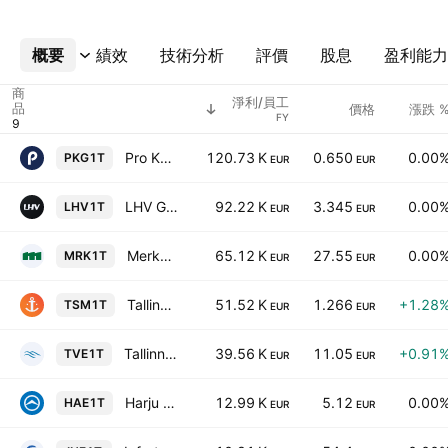
概要
更多
績效
技術分析
評價
股息
盈利能力
商
淨利/員工
品
價格
漲跌 
FY
Pro Kapital Grupp AS
120.73 K
0.650
0.00
PKG1T
EUR
EUR
LHV Group AS
92.22 K
3.345
0.00
LHV1T
EUR
EUR
Merko Ehitus AS
65.12 K
27.55
0.00
MRK1T
EUR
EUR
Tallinna Sadam AS
51.52 K
1.266
+1.28
TSM1T
EUR
EUR
Tallinna Vesi AS Class A
39.56 K
11.05
+0.91
TVE1T
EUR
EUR
Harju Elekter Group AS
12.99 K
5.12
0.00
HAE1T
EUR
EUR