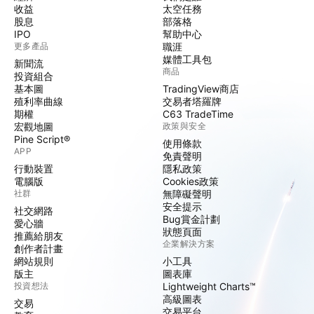
收益
太空任務
股息
部落格
IPO
幫助中心
更多產品
職涯
媒體工具包
新聞流
商品
投資組合
基本圖
TradingView商店
殖利率曲線
交易者塔羅牌
期權
C63 TradeTime
宏觀地圖
政策與安全
Pine Script®
使用條款
APP
免責聲明
行動裝置
隱私政策
電腦版
Cookies政策
社群
無障礙聲明
安全提示
社交網路
Bug賞金計劃
愛心牆
狀態頁面
推薦給朋友
企業解決方案
創作者計畫
網站規則
小工具
版主
圖表庫
投資想法
Lightweight Charts™
高級圖表
交易
交易平台